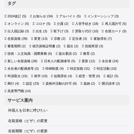
タグ
2024改訂
(5)
お知らせ
(34)
アルバイト
(5)
インターンシップ
(3)
オンライン
(5)
コロナ
(5)
介護
(2)
入管手続き
(18)
再入国許可
(5)
出入国記録
(3)
出生
(3)
取下げ
(3)
受取り代行
(10)
在留カード
(5)
在留資格
(39)
変更
(13)
宗教
(2)
定住者
(3)
家族滞在
(7)
審査期間
(2)
就労資格証明書
(2)
届出
(2)
技能実習
(3)
技術・人文知識・国際業務
(6)
提出要請
(2)
教育
(2)
新しい在留資格
(28)
日本人の配偶者等
(5)
更新
(12)
永住者
(24)
永住者の配偶者等
(2)
特例制度
(4)
特定技能
(31)
特定活動
(10)
申請取次
(15)
留学
(10)
短期滞在
(4)
経営・管理
(6)
統計
(5)
興行
(4)
認定
(23)
資格外活動の許可
(8)
返納
(2)
開示請求
(2)
高度専門職
(14)
サービス案内
外国人を日本に呼びたい
在留資格（ビザ）の変更
在留期限（ビザ）の更新