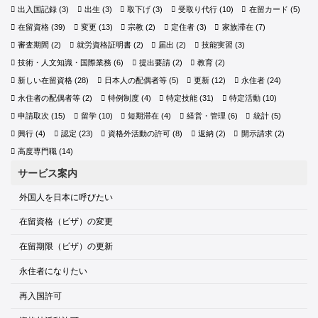
出入国記録
(3)
出生
(3)
取下げ
(3)
受取り代行
(10)
在留カード
(5)
在留資格
(39)
変更
(13)
宗教
(2)
定住者
(3)
家族滞在
(7)
審査期間
(2)
就労資格証明書
(2)
届出
(2)
技能実習
(3)
技術・人文知識・国際業務
(6)
提出要請
(2)
教育
(2)
新しい在留資格
(28)
日本人の配偶者等
(5)
更新
(12)
永住者
(24)
永住者の配偶者等
(2)
特例制度
(4)
特定技能
(31)
特定活動
(10)
申請取次
(15)
留学
(10)
短期滞在
(4)
経営・管理
(6)
統計
(5)
興行
(4)
認定
(23)
資格外活動の許可
(8)
返納
(2)
開示請求
(2)
高度専門職
(14)
サービス案内
外国人を日本に呼びたい
在留資格（ビザ）の変更
在留期限（ビザ）の更新
永住者になりたい
再入国許可