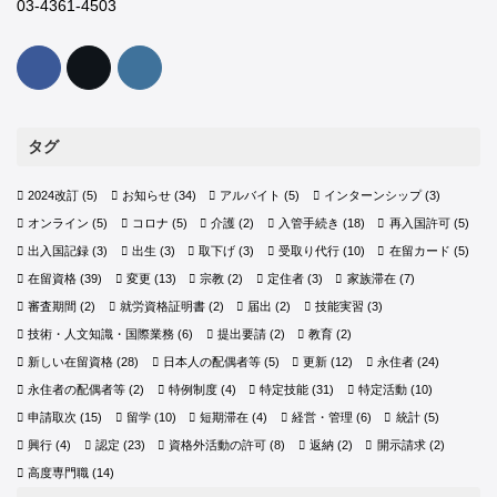
03-4361-4503
タグ
2024改訂
(5)
お知らせ
(34)
アルバイト
(5)
インターンシップ
(3)
オンライン
(5)
コロナ
(5)
介護
(2)
入管手続き
(18)
再入国許可
(5)
出入国記録
(3)
出生
(3)
取下げ
(3)
受取り代行
(10)
在留カード
(5)
在留資格
(39)
変更
(13)
宗教
(2)
定住者
(3)
家族滞在
(7)
審査期間
(2)
就労資格証明書
(2)
届出
(2)
技能実習
(3)
技術・人文知識・国際業務
(6)
提出要請
(2)
教育
(2)
新しい在留資格
(28)
日本人の配偶者等
(5)
更新
(12)
永住者
(24)
永住者の配偶者等
(2)
特例制度
(4)
特定技能
(31)
特定活動
(10)
申請取次
(15)
留学
(10)
短期滞在
(4)
経営・管理
(6)
統計
(5)
興行
(4)
認定
(23)
資格外活動の許可
(8)
返納
(2)
開示請求
(2)
高度専門職
(14)