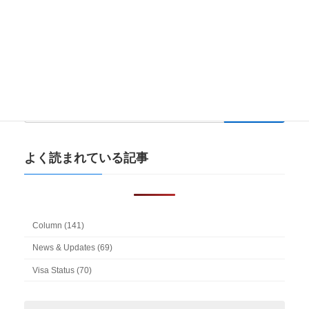
【事例紹介】「永住者」が日本で出産。その子は永住者？
2021-05-31
検
索:
よく読まれている記事
Column (141)
News & Updates (69)
Visa Status (70)