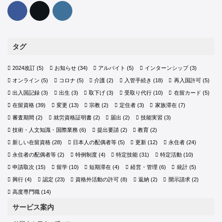
タグ
2024改訂
(5)
お知らせ
(34)
アルバイト
(5)
インターンシップ
(3)
オンライン
(5)
コロナ
(5)
介護
(2)
入管手続き
(18)
再入国許可
(5)
出入国記録
(3)
出生
(3)
取下げ
(3)
受取り代行
(10)
在留カード
(5)
在留資格
(39)
変更
(13)
宗教
(2)
定住者
(3)
家族滞在
(7)
審査期間
(2)
就労資格証明書
(2)
届出
(2)
技能実習
(3)
技術・人文知識・国際業務
(6)
提出要請
(2)
教育
(2)
新しい在留資格
(28)
日本人の配偶者等
(5)
更新
(12)
永住者
(24)
永住者の配偶者等
(2)
特例制度
(4)
特定技能
(31)
特定活動
(10)
申請取次
(15)
留学
(10)
短期滞在
(4)
経営・管理
(6)
統計
(5)
興行
(4)
認定
(23)
資格外活動の許可
(8)
返納
(2)
開示請求
(2)
高度専門職
(14)
サービス案内