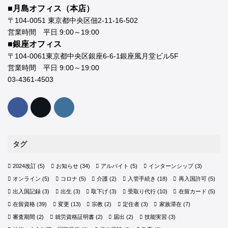
■月島オフィス（本店）
〒104-0051 東京都中央区佃2-11-16-502
営業時間 平日 9:00～19:00
■銀座オフィス
〒104-0061東京都中央区銀座6-6-1銀座風月堂ビル5F
営業時間 平日 9:00～19:00
03-4361-4503
タグ
2024改訂
(5)
お知らせ
(34)
アルバイト
(5)
インターンシップ
(3)
オンライン
(5)
コロナ
(5)
介護
(2)
入管手続き
(18)
再入国許可
(5)
出入国記録
(3)
出生
(3)
取下げ
(3)
受取り代行
(10)
在留カード
(5)
在留資格
(39)
変更
(13)
宗教
(2)
定住者
(3)
家族滞在
(7)
審査期間
(2)
就労資格証明書
(2)
届出
(2)
技能実習
(3)