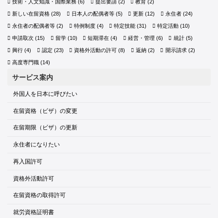
技術・人文知識・国際業務
(6)
提出要請
(2)
教育
(2)
新しい在留資格
(28)
日本人の配偶者等
(5)
更新
(12)
永住者
(24)
永住者の配偶者等
(2)
特例制度
(4)
特定技能
(31)
特定活動
(10)
申請取次
(15)
留学
(10)
短期滞在
(4)
経営・管理
(6)
統計
(5)
興行
(4)
認定
(23)
資格外活動の許可
(8)
返納
(2)
開示請求
(2)
高度専門職
(14)
サービス案内
外国人を日本に呼びたい
在留資格（ビザ）の変更
在留期限（ビザ）の更新
永住者になりたい
再入国許可
資格外活動許可
在留資格の取得許可
就労資格証明書