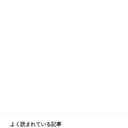
在留外国人の推移[2020年6月末現在]
2020-11-08
次の記事
「短期滞在」ざっくり解説 vol.21
2020-11-16
検
索:
よく読まれている記事