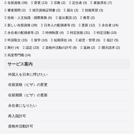
在留資格
(39)
変更
(13)
宗教
(2)
定住者
(3)
家族滞在
(7)
審査期間
(2)
就労資格証明書
(2)
届出
(2)
技能実習
(3)
技術・人文知識・国際業務
(6)
提出要請
(2)
教育
(2)
新しい在留資格
(28)
日本人の配偶者等
(5)
更新
(12)
永住者
(24)
永住者の配偶者等
(2)
特例制度
(4)
特定技能
(31)
特定活動
(10)
申請取次
(15)
留学
(10)
短期滞在
(4)
経営・管理
(6)
統計
(5)
興行
(4)
認定
(23)
資格外活動の許可
(8)
返納
(2)
開示請求
(2)
高度専門職
(14)
サービス案内
外国人を日本に呼びたい
在留資格（ビザ）の変更
在留期限（ビザ）の更新
永住者になりたい
再入国許可
資格外活動許可