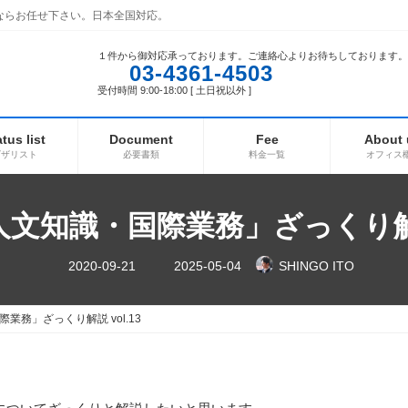
ならお任せ下さい。日本全国対応。
１件から御対応承っております。ご連絡心よりお待ちしております。
03-4361-4503
受付時間 9:00-18:00 [ 土日祝以外 ]
atus list
Document
Fee
About 
ビザリスト
必要書類
料金一覧
オフィス
文知識・国際業務」ざっくり解説 
最
2020-09-21
2025-05-04
SHINGO ITO
終
更
新
日
業務」ざっくり解説 vol.13
時
: