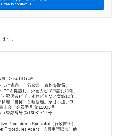
e free to contact us.
します。
書士Office ITO 代表
ストラに遭遇し、行政書士資格を取得。
ice ITOを開設し、外国人ビザ申請に特化。
ザ・配偶者ビザ・永住ビザなど実績10年。
タ料理（自称）と断捨離。家は小遣い制。
政書士会（会員番号 第11086号）
登録番号 第16081519号）
trative Procedures Specialist（行政書士）
ration Procedures Agent（入管申請取次）他