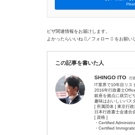
Pleas
ビザ関連情報をお届けします。
よかったらいいね
／フォロー
をお願い
この記事を書いた人
SHINGO ITO
行政
IT業界で10年目リ
2016年行政書士Off
銀座を拠点に就労ビ
趣味はおいしいパス
[ 所属団体 ] 東京行
日本行政書士会連合会（
[ 資格 ]
・Certified Adminis
・Certified Immig