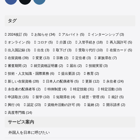
タグ
2024改訂
(5)
お知らせ
(34)
アルバイト
(5)
インターンシップ
(3)
オンライン
(5)
コロナ
(5)
介護
(2)
入管手続き
(18)
再入国許可
(5)
出入国記録
(3)
出生
(3)
取下げ
(3)
受取り代行
(10)
在留カード
(5)
在留資格
(39)
変更
(13)
宗教
(2)
定住者
(3)
家族滞在
(7)
審査期間
(2)
就労資格証明書
(2)
届出
(2)
技能実習
(3)
技術・人文知識・国際業務
(6)
提出要請
(2)
教育
(2)
新しい在留資格
(28)
日本人の配偶者等
(5)
更新
(12)
永住者
(24)
永住者の配偶者等
(2)
特例制度
(4)
特定技能
(31)
特定活動
(10)
申請取次
(15)
留学
(10)
短期滞在
(4)
経営・管理
(6)
統計
(5)
興行
(4)
認定
(23)
資格外活動の許可
(8)
返納
(2)
開示請求
(2)
高度専門職
(14)
サービス案内
外国人を日本に呼びたい