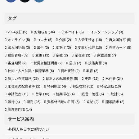
タグ
2024改訂
(5)
お知らせ
(34)
アルバイト
(5)
インターンシップ
(3)
オンライン
(5)
コロナ
(5)
介護
(2)
入管手続き
(18)
再入国許可
(5)
出入国記録
(3)
出生
(3)
取下げ
(3)
受取り代行
(10)
在留カード
(5)
在留資格
(39)
変更
(13)
宗教
(2)
定住者
(3)
家族滞在
(7)
審査期間
(2)
就労資格証明書
(2)
届出
(2)
技能実習
(3)
技術・人文知識・国際業務
(6)
提出要請
(2)
教育
(2)
新しい在留資格
(28)
日本人の配偶者等
(5)
更新
(12)
永住者
(24)
永住者の配偶者等
(2)
特例制度
(4)
特定技能
(31)
特定活動
(10)
申請取次
(15)
留学
(10)
短期滞在
(4)
経営・管理
(6)
統計
(5)
興行
(4)
認定
(23)
資格外活動の許可
(8)
返納
(2)
開示請求
(2)
高度専門職
(14)
サービス案内
外国人を日本に呼びたい