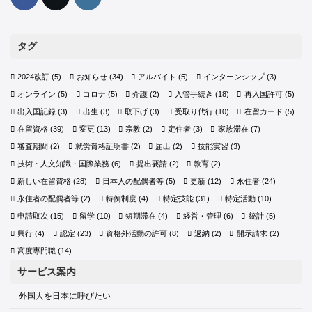
タグ
2024改訂
(5)
お知らせ
(34)
アルバイト
(5)
インターンシップ
(3)
オンライン
(5)
コロナ
(5)
介護
(2)
入管手続き
(18)
再入国許可
(5)
出入国記録
(3)
出生
(3)
取下げ
(3)
受取り代行
(10)
在留カード
(5)
在留資格
(39)
変更
(13)
宗教
(2)
定住者
(3)
家族滞在
(7)
審査期間
(2)
就労資格証明書
(2)
届出
(2)
技能実習
(3)
技術・人文知識・国際業務
(6)
提出要請
(2)
教育
(2)
新しい在留資格
(28)
日本人の配偶者等
(5)
更新
(12)
永住者
(24)
永住者の配偶者等
(2)
特例制度
(4)
特定技能
(31)
特定活動
(10)
申請取次
(15)
留学
(10)
短期滞在
(4)
経営・管理
(6)
統計
(5)
興行
(4)
認定
(23)
資格外活動の許可
(8)
返納
(2)
開示請求
(2)
高度専門職
(14)
サービス案内
外国人を日本に呼びたい