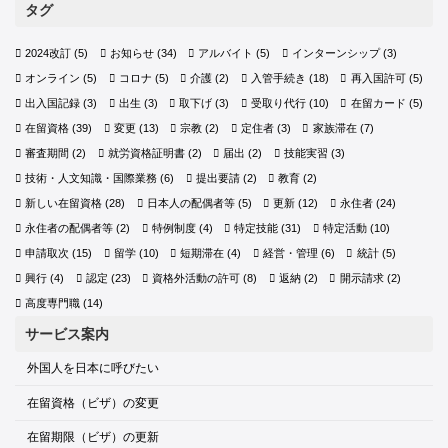
タグ
2024改訂
(5)
お知らせ
(34)
アルバイト
(5)
インターンシップ
(3)
オンライン
(5)
コロナ
(5)
介護
(2)
入管手続き
(18)
再入国許可
(5)
出入国記録
(3)
出生
(3)
取下げ
(3)
受取り代行
(10)
在留カード
(5)
在留資格
(39)
変更
(13)
宗教
(2)
定住者
(3)
家族滞在
(7)
審査期間
(2)
就労資格証明書
(2)
届出
(2)
技能実習
(3)
技術・人文知識・国際業務
(6)
提出要請
(2)
教育
(2)
新しい在留資格
(28)
日本人の配偶者等
(5)
更新
(12)
永住者
(24)
永住者の配偶者等
(2)
特例制度
(4)
特定技能
(31)
特定活動
(10)
申請取次
(15)
留学
(10)
短期滞在
(4)
経営・管理
(6)
統計
(5)
興行
(4)
認定
(23)
資格外活動の許可
(8)
返納
(2)
開示請求
(2)
高度専門職
(14)
サービス案内
外国人を日本に呼びたい
在留資格（ビザ）の変更
在留期限（ビザ）の更新