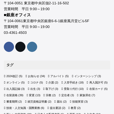
〒104-0051 東京都中央区佃2-11-16-502
営業時間 平日 9:00～19:00
■銀座オフィス
〒104-0061東京都中央区銀座6-6-1銀座風月堂ビル5F
営業時間 平日 9:00～19:00
03-4361-4503
タグ
2024改訂
(5)
お知らせ
(34)
アルバイト
(5)
インターンシップ
(3)
オンライン
(5)
コロナ
(5)
介護
(2)
入管手続き
(18)
再入国許可
(5)
出入国記録
(3)
出生
(3)
取下げ
(3)
受取り代行
(10)
在留カード
(5)
在留資格
(39)
変更
(13)
宗教
(2)
定住者
(3)
家族滞在
(7)
審査期間
(2)
就労資格証明書
(2)
届出
(2)
技能実習
(3)
技術・人文知識・国際業務
(6)
提出要請
(2)
教育
(2)