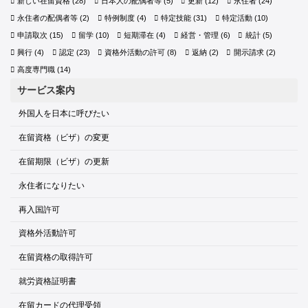
新しい在留資格
(28)
日本人の配偶者等
(5)
更新
(12)
永住者
(24)
永住者の配偶者等
(2)
特例制度
(4)
特定技能
(31)
特定活動
(10)
申請取次
(15)
留学
(10)
短期滞在
(4)
経営・管理
(6)
統計
(5)
興行
(4)
認定
(23)
資格外活動の許可
(8)
返納
(2)
開示請求
(2)
高度専門職
(14)
サービス案内
外国人を日本に呼びたい
在留資格（ビザ）の変更
在留期限（ビザ）の更新
永住者になりたい
再入国許可
資格外活動許可
在留資格の取得許可
就労資格証明書
在留カードの代理受領