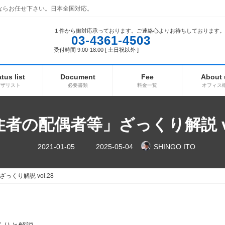
ならお任せ下さい。日本全国対応。
１件から御対応承っております。ご連絡心よりお待ちしております。
03-4361-4503
受付時間 9:00-18:00 [ 土日祝以外 ]
atus list
Document
Fee
About 
ビザリスト
必要書類
料金一覧
オフィス
者の配偶者等」ざっくり解説 vo
最
2021-01-05
2025-05-04
SHINGO ITO
終
更
新
日
くり解説 vol.28
時
: