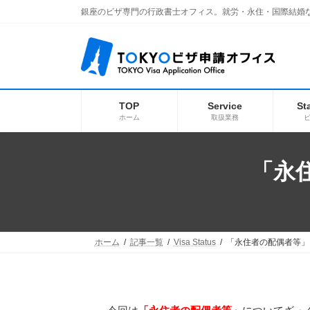
コ
ナ
銀座のビザ専門の行政書士オフィス。就労・永住・国際結婚
ン
ビ
テ
ゲ
ン
ー
ツ
シ
へ
ョ
ス
ン
キ
に
TOP
Service
St
ッ
移
ホーム
取扱業務
プ
動
「永住
ホーム
記事一覧
Visa Status
「永住者の配偶者等」ざっ