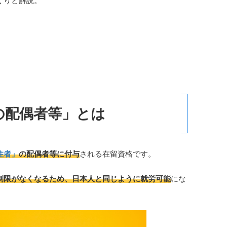
くりと解説。
の配偶者等
」とは
住者」
の配偶者等に付与
される在留資格です。
制限がなくなるため、日本人と同じように就労可能
にな