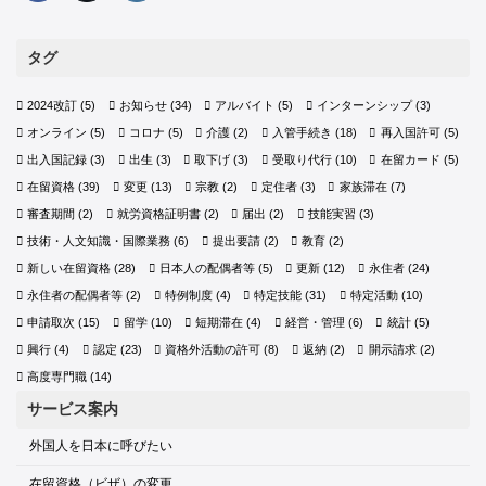
タグ
2024改訂
(5)
お知らせ
(34)
アルバイト
(5)
インターンシップ
(3)
オンライン
(5)
コロナ
(5)
介護
(2)
入管手続き
(18)
再入国許可
(5)
出入国記録
(3)
出生
(3)
取下げ
(3)
受取り代行
(10)
在留カード
(5)
在留資格
(39)
変更
(13)
宗教
(2)
定住者
(3)
家族滞在
(7)
審査期間
(2)
就労資格証明書
(2)
届出
(2)
技能実習
(3)
技術・人文知識・国際業務
(6)
提出要請
(2)
教育
(2)
新しい在留資格
(28)
日本人の配偶者等
(5)
更新
(12)
永住者
(24)
永住者の配偶者等
(2)
特例制度
(4)
特定技能
(31)
特定活動
(10)
申請取次
(15)
留学
(10)
短期滞在
(4)
経営・管理
(6)
統計
(5)
興行
(4)
認定
(23)
資格外活動の許可
(8)
返納
(2)
開示請求
(2)
高度専門職
(14)
サービス案内
外国人を日本に呼びたい
在留資格（ビザ）の変更