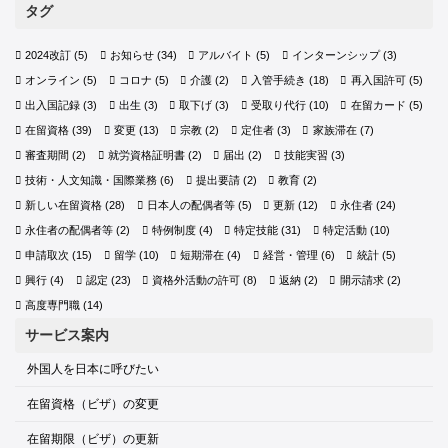
タグ
2024改訂
(5)
お知らせ
(34)
アルバイト
(5)
インターンシップ
(3)
オンライン
(5)
コロナ
(5)
介護
(2)
入管手続き
(18)
再入国許可
(5)
出入国記録
(3)
出生
(3)
取下げ
(3)
受取り代行
(10)
在留カード
(5)
在留資格
(39)
変更
(13)
宗教
(2)
定住者
(3)
家族滞在
(7)
審査期間
(2)
就労資格証明書
(2)
届出
(2)
技能実習
(3)
技術・人文知識・国際業務
(6)
提出要請
(2)
教育
(2)
新しい在留資格
(28)
日本人の配偶者等
(5)
更新
(12)
永住者
(24)
永住者の配偶者等
(2)
特例制度
(4)
特定技能
(31)
特定活動
(10)
申請取次
(15)
留学
(10)
短期滞在
(4)
経営・管理
(6)
統計
(5)
興行
(4)
認定
(23)
資格外活動の許可
(8)
返納
(2)
開示請求
(2)
高度専門職
(14)
サービス案内
外国人を日本に呼びたい
在留資格（ビザ）の変更
在留期限（ビザ）の更新