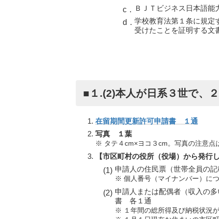
ＢＪＴビジネス日本語能
学校教育法第１条に規定
受けたことを証明する文
■１.(2)本人が日系３世で
在留期間更新許可申請書 １通
写真 １葉
※ タテ４cm×ヨコ３cm。写真の注意点
【市区町村の役所（役場）から発行
申請人の住民票（世帯全員の記
※ 個人番号（マイナンバー）に
申請人または配偶者（収入の多
書 各１通
※ １年間の総所得及び納税状況