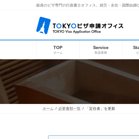
コ
ナ
銀座のビザ専門の行政書士オフィス。就労・永住・国際結婚
ン
ビ
テ
ゲ
ン
ー
ツ
シ
へ
ョ
ス
ン
キ
に
TOP
Service
St
ッ
移
ホーム
取扱業務
プ
動
ホーム
必要書類一覧
「定住者」を更新