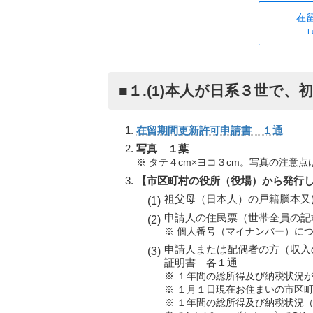
在
L
■１.(1)本人が日系３世で
在留期間更新許可申請書 １通
写真 １葉
※ タテ４cm×ヨコ３cm。写真の注意点
【市区町村の役所（役場）から発行
祖父母（日本人）の戸籍謄本又
申請人の住民票（世帯全員の記
※ 個人番号（マイナンバー）に
申請人または配偶者の方（収入
証明書 各１通
※ １年間の総所得及び納税状況
※ １月１日現在お住まいの市区
※ １年間の総所得及び納税状況