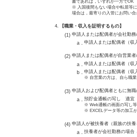
書であれば，いずれか一方でOK
※ 入国後間もない場合や転居等
場合は，最寄りの入管にお問い合
【職業・収入を証明するもの】
申請人または配偶者が会社勤務
申請人または配偶者（収
申請人または配偶者が自営業者
申請人または配偶者（収
申請人または配偶者（収
※ 自営業の方は、自ら職
申請人および配偶者ともに無職
預貯金通帳の写し 適宜
※ Web通帳の画面の写し
※ EXCELデータ等の加工
申請人が被扶養者（親族の扶養
扶養者が会社勤務の場合 →