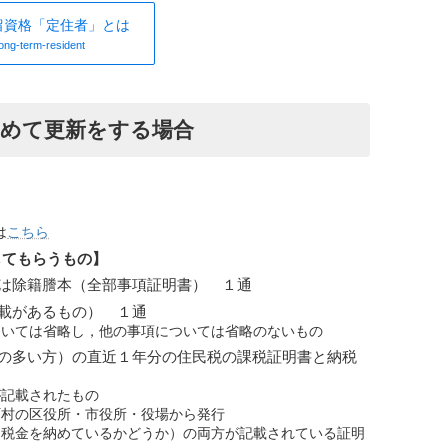
留資格「定住者」とは
ong-term-resident
、初めて更新をする場合
は
こちら
してもらうもの】
は除籍謄本（全部事項証明書） １通
載があるもの） １通
ついては省略し，他の事項については省略のないもの
の多い方）の直近１年分の住民税の課税証明書と納税
が記載されたもの
町村の区役所・市役所・役場から発行
（税金を納めているかどうか）の両方が記載されている証明