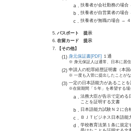
扶養者が会社勤務の場合 →
扶養者が自営業者の場合 →
扶養者が無職の場合 → ４
パスポート 提示
在留カード 提示
【その他】
身元保証書[PDF]
１通
※ 身元保証人は通常、
日本に居
申請人の犯罪経歴証明書（本国
※ 一度も入管に提出したことが
一定の日本語能力があることを
※在留期間「５年」を希望する場
法務大臣が告示で定める
ことを証明する文書
日本語能力試験Ｎ２に合
ＢＪＴビジネス日本語能
学校教育法第１条に規定
受けたことを証明する文