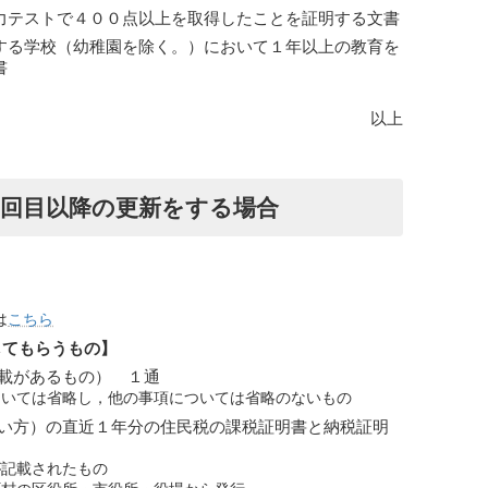
力テストで４００点以上を取得したことを証明する文書
する学校（幼稚園を除く。）において１年以上の教育を
書
以上
、２回目以降の更新をする場合
は
こちら
してもらうもの】
載があるもの） １通
ついては省略し，他の事項については省略のないもの
い方）の直近１年分の住民税の課税証明書と納税証明
が記載されたもの