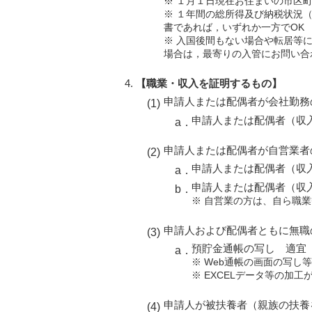
※ １月１日現在お住まいの市区
※ １年間の総所得及び納税状況
書であれば，いずれか一方でOK
※ 入国後間もない場合や転居等
場合は，最寄りの入管にお問い合
【職業・収入を証明するもの】
申請人または配偶者が会社勤務
申請人または配偶者（収
申請人または配偶者が自営業者
申請人または配偶者（収
申請人または配偶者（収
※ 自営業の方は、自ら職
申請人および配偶者ともに無職
預貯金通帳の写し 適宜
※ Web通帳の画面の写し
※ EXCELデータ等の加工
申請人が被扶養者（親族の扶養