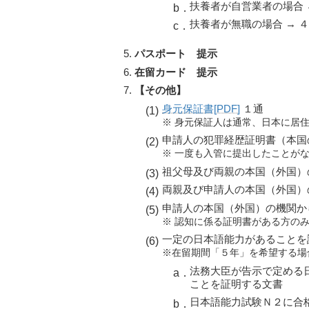
扶養者が自営業者の場合 →
扶養者が無職の場合 → ４
パスポート 提示
在留カード 提示
【その他】
身元保証書[PDF]
１通
※ 身元保証人は通常、日本に居
申請人の犯罪経歴証明書（本国
※ 一度も入管に提出したことが
祖父母及び両親の本国（外国）
両親及び申請人の本国（外国）
申請人の本国（外国）の機関か
※ 認知に係る証明書がある方の
一定の日本語能力があることを
※在留期間「５年」を希望する場
法務大臣が告示で定める
ことを証明する文書
日本語能力試験Ｎ２に合