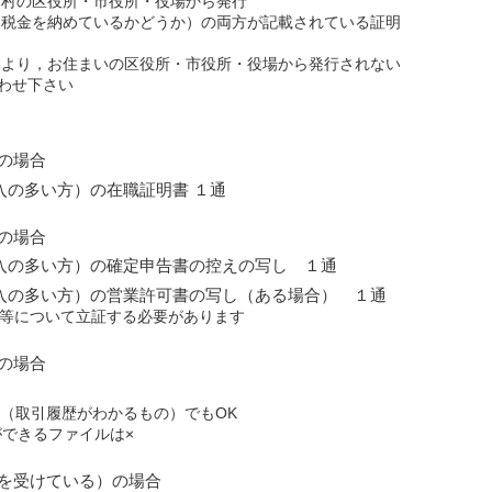
町村の区役所・市役所・役場から発行
（税金を納めているかどうか）の両方が記載されている証明
により，お住まいの区役所・市役所・役場から発行されない
わせ下さい
の場合
入の多い方）の在職証明書 １通
の場合
入の多い方）の確定申告書の控えの写し １通
入の多い方）の営業許可書の写し（ある場合） １通
業等について立証する必要があります
の場合
等（取引履歴がわかるもの）でもOK
ができるファイルは×
を受けている）の場合