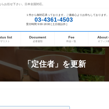
ならお任せ下さい。日本全国対応。
１件から御対応承っております。ご連絡心よりお待ちしております。
03-4361-4503
受付時間 9:00-18:00 [ 土日祝以外 ]
atus list
Document
Fee
About 
ビザリスト
必要書類
料金一覧
オフィス
「定住者」を更新