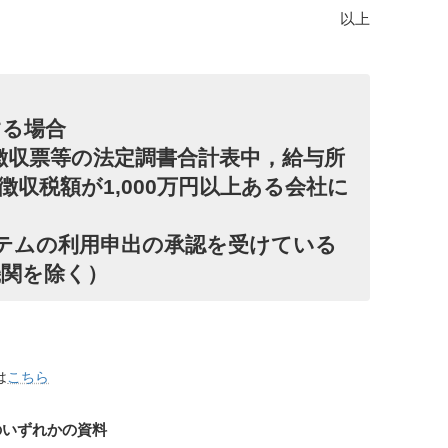
以上
する場合
泉徴収票等の法定調書合計表中，給与所
収税額が1,000万円以上ある会社に
システムの利用申出の承認を受けている
機関を除く）
は
こちら
のいずれかの資料