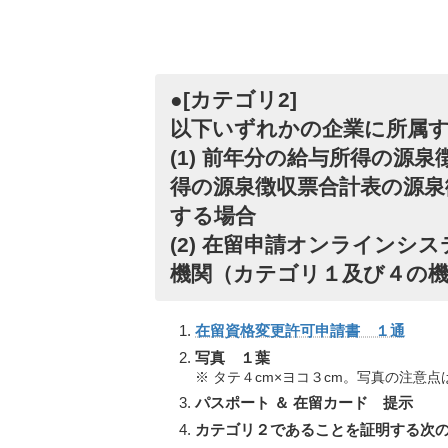
●[カテゴリ2]
以下いずれかの企業に所属
(1) 前年分の給与所得の源
得の源泉徴収票合計表の源泉徴
する場合
(2) 在留申請オンライン
機関（カテゴリ１及び４の
在留資格変更許可申請書 １通
写真 １葉
※ タテ４cm×ヨコ３cm。写真の注意点
パスポート ＆ 在留カード 提示
カテゴリ２であることを証明する次