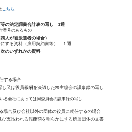
は
こちら
等の法定調書合計表の写し 1通
受付番号のあるもの
申請人が
被派遣者
の場合）
かにする資料（雇用契約書等） １通
る次のいずれかの資料
任する場合
写し又は役員報酬を決議した株主総会の議事録の写し
ている会社にあっては同委員会の議事録の写し
る場合及び会社以外の団体の役員に就任するの場合
及び支払われる報酬額を明らかにする所属団体の文書