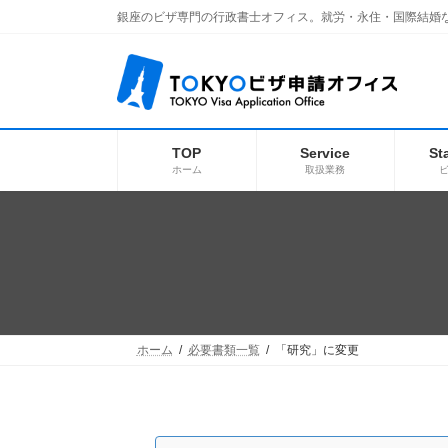
コ
ナ
銀座のビザ専門の行政書士オフィス。就労・永住・国際結婚
ン
ビ
テ
ゲ
ン
ー
ツ
シ
へ
ョ
ス
ン
キ
に
TOP
Service
St
ッ
移
ホーム
取扱業務
プ
動
ホーム
必要書類一覧
「研究」に変更