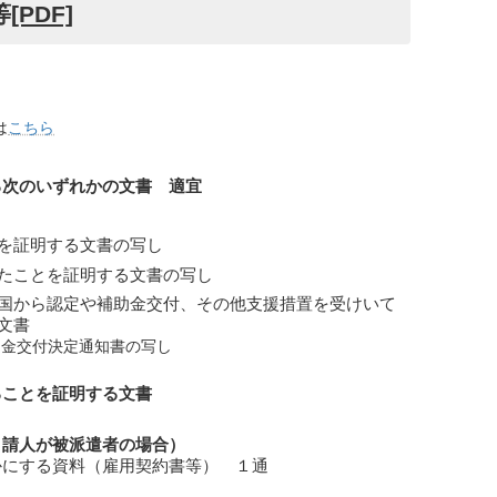
等
[PDF]
は
こちら
る次のいずれかの文書 適宜
を証明する文書の写し
たことを証明する文書の写し
国から認定や補助金交付、その他支援措置を受けいて
文書
助金交付決定通知書の写し
ることを証明する文書
申請人が被派遣者の場合）
かにする資料（雇用契約書等） １通