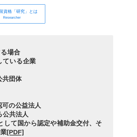
留資格「研究」とは
Researcher
する場合
場している企業
公共団体
体認可の公益法人
げる公共法人
業として国から認定や補助金交付、そ
企業
[PDF]