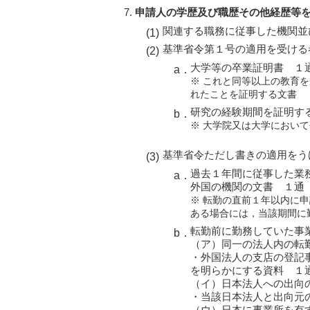
申請人の学歴及び職歴その他経歴等
関連する職務に従事した機関並
基準省令第１号の適用を受ける
大学等の卒業証明書 １
※ これと同等以上の教育
れたことを証明する文書
研究の経験期間を証明す
※ 大学院又は大学におい
基準省令ただし書きの適用をう
過去１年間に従事した業
外国の機関の文書 １通
※ 転勤の直前１年以内に
ある場合には，当該期間に
転勤前に勤務していた事
（ア）同一の法人内の転
・外国法人の支店の登記
を明らかにする資料 １
（イ）日本法人への出向
・当該日本法人と出向元
（ウ）日本に事業所を有