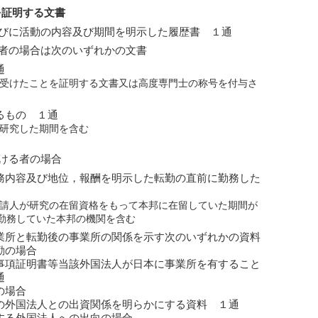
を証明する文書
びに活動の内容及び期間を明示した履歴書 １通
者の場合は次のいずれかの文書
通
を受けたことを証明する文書又は高度専門士の称号を付与さ
るもの １通
て研究した期間を含む
ける者の場合
務内容及び地位，報酬を明示した転勤の直前に勤務した
申請人が研究の在留資格をもって本邦に在留していた期間が
勤務していた本邦の機関を含む
業所と転勤後の事業所の関係を示す次のいずれかの資料
勤の場合
事項証明書等当該外国法人が日本に事業所を有すること
通
の場合
の外国法人との出資関係を明らかにする資料 １通
する外国法人への出向の場合