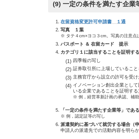
(9) 一定の条件を満たす企業
在留資格変更許可申請書 １通
写真 １葉
※ タテ４cm×ヨコ３cm。写真の注意点
パスポート ＆ 在留カード 提示
カテゴリ１に該当することを証明す
四季報の写し
証券取引所に上場していること
主務官庁から設立の許可を受け
イノベーション創出企業として
いる企業であることを証明する
※ 例，経営革新計画の承認、補
「一定の条件を満たす企業等」であ
※ 例，認定証等の写し
派遣契約に基づいて就労する場合（
申請人の派遣先での活動内容を明ら