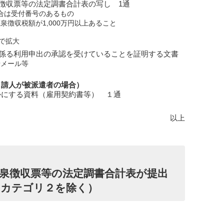
徴収票等の法定調書合計表の写し 1通
場合は受付番号のあるもの
泉徴収税額が1,000万円以上あること
で拡大
係る利用申出の承認を受けていることを証明する文書
せメール等
申請人が被派遣者の場合）
かにする資料（雇用契約書等） １通
以上
泉徴収票等の法定調書合計表が提出
（カテゴリ２を除く）