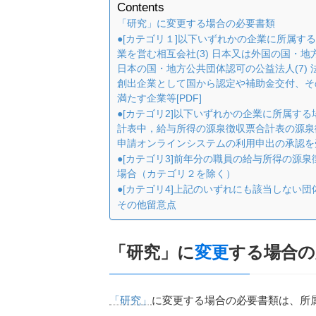
Contents
「研究」に変更する場合の必要書類
●[カテゴリ１]以下いずれかの企業に所属する場
業を営む相互会社(3) 日本又は外国の国・地方公
日本の国・地方公共団体認可の公益法人(7) 
創出企業として国から認定や補助金交付、その他
満たす企業等[PDF]
●[カテゴリ2]以下いずれかの企業に所属する
計表中，給与所得の源泉徴収票合計表の源泉徴収
申請オンラインシステムの利用申出の承認を
●[カテゴリ3]前年分の職員の給与所得の源
場合（カテゴリ２を除く）
●[カテゴリ4]上記のいずれにも該当しない
その他留意点
「研究」に
変更
する場合の
「研究」
に変更する場合の必要書類は、所