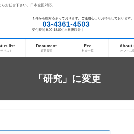
ならお任せ下さい。日本全国対応。
１件から御対応承っております。ご連絡心よりお待ちしております。
03-4361-4503
受付時間 9:00-18:00 [ 土日祝以外 ]
atus list
Document
Fee
About 
ビザリスト
必要書類
料金一覧
オフィス
「研究」に変更