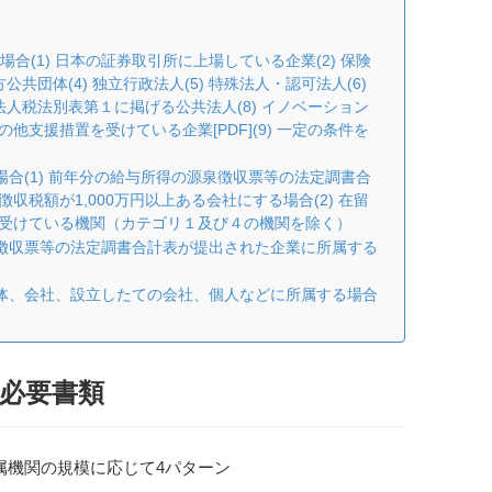
合(1) 日本の証券取引所に上場している企業(2) 保険
共団体(4) 独立行政法人(5) 特殊法人・認可法人(6)
法人税法別表第１に掲げる公共法人(8) イノベーション
支援措置を受けている企業[PDF](9) 一定の条件を
場合(1) 前年分の給与所得の源泉徴収票等の法定調書合
税額が1,000万円以上ある会社にする場合(2) 在留
受けている機関（カテゴリ１及び４の機関を除く）
泉徴収票等の法定調書合計表が提出された企業に所属する
団体、会社、設立したての会社、個人などに所属する場合
必要書類
属機関の規模に応じて4パターン