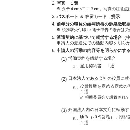
写真 １葉
※ タテ４cm×ヨコ３cm。写真の注意点
パスポート ＆ 在留カード 提示
前年分の職員の給与所得の源泉徴収票
※ 税務署受付印 or 電子申告の場合は
派遣契約に基づいて就労する場合（
申請人の派遣先での活動内容を明ら
申請人の活動の内容等を明らかにす
労働契約を締結する場合
雇用契約書 １通
日本法人である会社の役員に就
役員報酬を定める定款の
１通
※ 報酬委員会が設置され
外国法人内の日本支店に転勤す
地位（担当業務），期間
１通