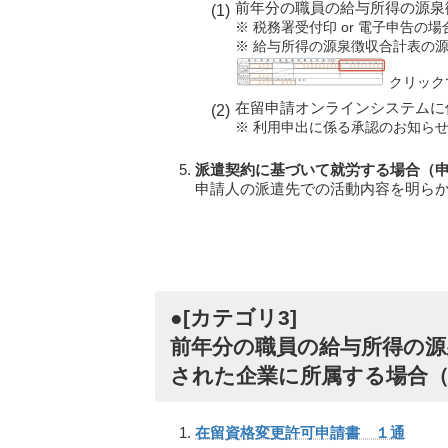
前年分の職員の給与所得の源泉
※ 税務署受付印 or 電子申告の
※ 給与所得の源泉徴収合計表の源
クリック
在留申請オンラインシステムに
※ 利用申出に係る承認のお知ら
派遣契約に基づいて就労する場合（
申請人の派遣先での活動内容を明ら
●[カテゴリ3]
前年分の職員の給与所得の源
された企業に所属する場合
在留資格変更許可申請書 １通