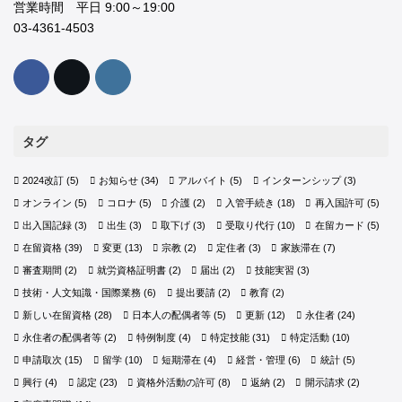
営業時間 平日 9:00～19:00
03-4361-4503
タグ
2024改訂
(5)
お知らせ
(34)
アルバイト
(5)
インターンシップ
(3)
オンライン
(5)
コロナ
(5)
介護
(2)
入管手続き
(18)
再入国許可
(5)
出入国記録
(3)
出生
(3)
取下げ
(3)
受取り代行
(10)
在留カード
(5)
在留資格
(39)
変更
(13)
宗教
(2)
定住者
(3)
家族滞在
(7)
審査期間
(2)
就労資格証明書
(2)
届出
(2)
技能実習
(3)
技術・人文知識・国際業務
(6)
提出要請
(2)
教育
(2)
新しい在留資格
(28)
日本人の配偶者等
(5)
更新
(12)
永住者
(24)
永住者の配偶者等
(2)
特例制度
(4)
特定技能
(31)
特定活動
(10)
申請取次
(15)
留学
(10)
短期滞在
(4)
経営・管理
(6)
統計
(5)
興行
(4)
認定
(23)
資格外活動の許可
(8)
返納
(2)
開示請求
(2)