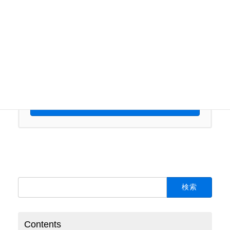
１件から御対応承っております。ご連絡心よりお待
ちしております。
03-4361-4503
受付時間 9:00-18:00 [ 土日祝以外 ]
お気軽にお問い合わせください
Please free to contact us.
検
索:
Contents