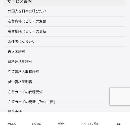
サービス案内
外国人を日本に呼びたい
在留資格（ビザ）の変更
在留期限（ビザ）の更新
永住者になりたい
再入国許可
資格外活動許可
在留資格の取得許可
就労資格証明書
在留カードの代理受領
在留カードの更新（7年に1回）
帰化申請
会社設立
MENU
HOME
料金
チャット相談
TEL