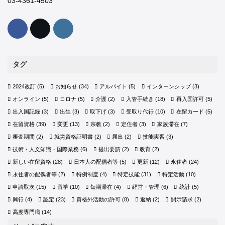
03-4361-4503
タグ
2024改訂
(5)
お知らせ
(34)
アルバイト
(5)
インターンシップ
(3)
オンライン
(5)
コロナ
(5)
介護
(2)
入管手続き
(18)
再入国許可
(5)
出入国記録
(3)
出生
(3)
取下げ
(3)
受取り代行
(10)
在留カード
(5)
在留資格
(39)
変更
(13)
宗教
(2)
定住者
(3)
家族滞在
(7)
審査期間
(2)
就労資格証明書
(2)
届出
(2)
技能実習
(3)
技術・人文知識・国際業務
(6)
提出要請
(2)
教育
(2)
新しい在留資格
(28)
日本人の配偶者等
(5)
更新
(12)
永住者
(24)
永住者の配偶者等
(2)
特例制度
(4)
特定技能
(31)
特定活動
(10)
申請取次
(15)
留学
(10)
短期滞在
(4)
経営・管理
(6)
統計
(5)
興行
(4)
認定
(23)
資格外活動の許可
(8)
返納
(2)
開示請求
(2)
高度専門職
(14)