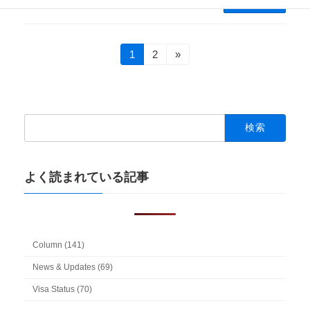
続きを読む
投
固
固
1
2
»
定
定
稿
ペ
ペ
ー
ー
の
ジ
ジ
検
ペ
索:
ー
ジ
よく読まれている記事
送
り
Column (141)
News & Updates (69)
Visa Status (70)