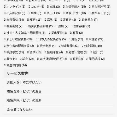
2024改訂
(5)
お知らせ
(34)
アルバイト
(5)
インターンシップ
(3)
オンライン
(5)
コロナ
(5)
介護
(2)
入管手続き
(18)
再入国許可
(5)
出入国記録
(3)
出生
(3)
取下げ
(3)
受取り代行
(10)
在留カード
(5)
在留資格
(39)
変更
(13)
宗教
(2)
定住者
(3)
家族滞在
(7)
審査期間
(2)
就労資格証明書
(2)
届出
(2)
技能実習
(3)
技術・人文知識・国際業務
(6)
提出要請
(2)
教育
(2)
新しい在留資格
(28)
日本人の配偶者等
(5)
更新
(12)
永住者
(24)
永住者の配偶者等
(2)
特例制度
(4)
特定技能
(31)
特定活動
(10)
申請取次
(15)
留学
(10)
短期滞在
(4)
経営・管理
(6)
統計
(5)
興行
(4)
認定
(23)
資格外活動の許可
(8)
返納
(2)
開示請求
(2)
高度専門職
(14)
サービス案内
外国人を日本に呼びたい
在留資格（ビザ）の変更
在留期限（ビザ）の更新
永住者になりたい