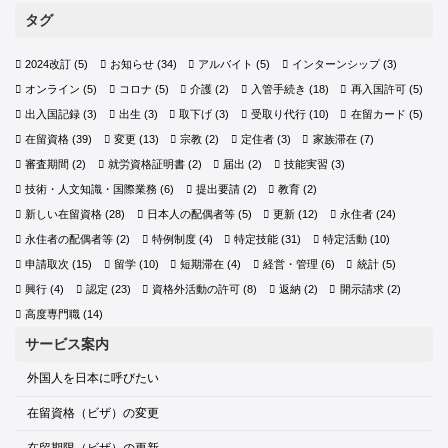
タグ
2024改訂
(5)
お知らせ
(34)
アルバイト
(5)
インターンシップ
(3)
オンライン
(5)
コロナ
(5)
介護
(2)
入管手続き
(18)
再入国許可
(5)
出入国記録
(3)
出生
(3)
取下げ
(3)
受取り代行
(10)
在留カード
(5)
在留資格
(39)
変更
(13)
宗教
(2)
定住者
(3)
家族滞在
(7)
審査期間
(2)
就労資格証明書
(2)
届出
(2)
技能実習
(3)
技術・人文知識・国際業務
(6)
提出要請
(2)
教育
(2)
新しい在留資格
(28)
日本人の配偶者等
(5)
更新
(12)
永住者
(24)
永住者の配偶者等
(2)
特例制度
(4)
特定技能
(31)
特定活動
(10)
申請取次
(15)
留学
(10)
短期滞在
(4)
経営・管理
(6)
統計
(5)
興行
(4)
認定
(23)
資格外活動の許可
(8)
返納
(2)
開示請求
(2)
高度専門職
(14)
サービス案内
外国人を日本に呼びたい
在留資格（ビザ）の変更
在留期限（ビザ）の更新