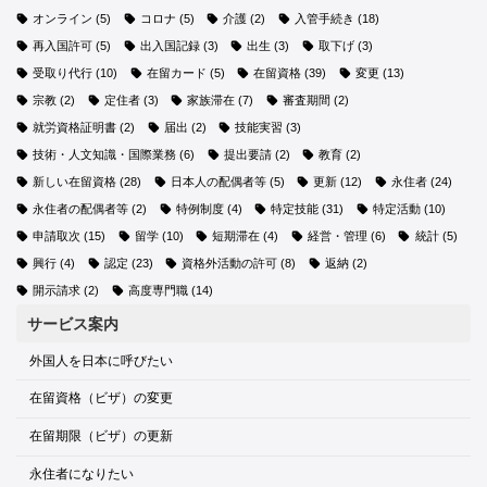
オンライン
(5)
コロナ
(5)
介護
(2)
入管手続き
(18)
再入国許可
(5)
出入国記録
(3)
出生
(3)
取下げ
(3)
受取り代行
(10)
在留カード
(5)
在留資格
(39)
変更
(13)
宗教
(2)
定住者
(3)
家族滞在
(7)
審査期間
(2)
就労資格証明書
(2)
届出
(2)
技能実習
(3)
技術・人文知識・国際業務
(6)
提出要請
(2)
教育
(2)
新しい在留資格
(28)
日本人の配偶者等
(5)
更新
(12)
永住者
(24)
永住者の配偶者等
(2)
特例制度
(4)
特定技能
(31)
特定活動
(10)
申請取次
(15)
留学
(10)
短期滞在
(4)
経営・管理
(6)
統計
(5)
興行
(4)
認定
(23)
資格外活動の許可
(8)
返納
(2)
開示請求
(2)
高度専門職
(14)
サービス案内
外国人を日本に呼びたい
在留資格（ビザ）の変更
在留期限（ビザ）の更新
永住者になりたい