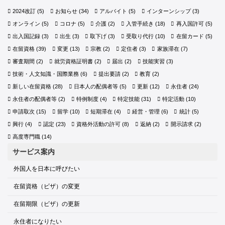
2024改訂
(5)
お知らせ
(34)
アルバイト
(5)
インターンシップ
(3)
オンライン
(5)
コロナ
(5)
介護
(2)
入管手続き
(18)
再入国許可
(5)
出入国記録
(3)
出生
(3)
取下げ
(3)
受取り代行
(10)
在留カード
(5)
在留資格
(39)
変更
(13)
宗教
(2)
定住者
(3)
家族滞在
(7)
審査期間
(2)
就労資格証明書
(2)
届出
(2)
技能実習
(3)
技術・人文知識・国際業務
(6)
提出要請
(2)
教育
(2)
新しい在留資格
(28)
日本人の配偶者等
(5)
更新
(12)
永住者
(24)
永住者の配偶者等
(2)
特例制度
(4)
特定技能
(31)
特定活動
(10)
申請取次
(15)
留学
(10)
短期滞在
(4)
経営・管理
(6)
統計
(5)
興行
(4)
認定
(23)
資格外活動の許可
(8)
返納
(2)
開示請求
(2)
高度専門職
(14)
サービス案内
外国人を日本に呼びたい
在留資格（ビザ）の変更
在留期限（ビザ）の更新
永住者になりたい