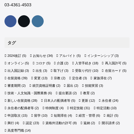
03-4361-4503
タグ
2024改訂
(5)
お知らせ
(34)
アルバイト
(5)
インターンシップ
(3)
オンライン
(5)
コロナ
(5)
介護
(2)
入管手続き
(18)
再入国許可
(5)
出入国記録
(3)
出生
(3)
取下げ
(3)
受取り代行
(10)
在留カード
(5)
在留資格
(39)
変更
(13)
宗教
(2)
定住者
(3)
家族滞在
(7)
審査期間
(2)
就労資格証明書
(2)
届出
(2)
技能実習
(3)
技術・人文知識・国際業務
(6)
提出要請
(2)
教育
(2)
新しい在留資格
(28)
日本人の配偶者等
(5)
更新
(12)
永住者
(24)
永住者の配偶者等
(2)
特例制度
(4)
特定技能
(31)
特定活動
(10)
申請取次
(15)
留学
(10)
短期滞在
(4)
経営・管理
(6)
統計
(5)
興行
(4)
認定
(23)
資格外活動の許可
(8)
返納
(2)
開示請求
(2)
高度専門職
(14)