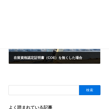
「経営・管理」ビザの変更申請にＯＫ通知
2018-09-27
次の記事
在留資格認定証明書（COE）を無くした場合
2018-11-01
検
索:
よく読まれている記事