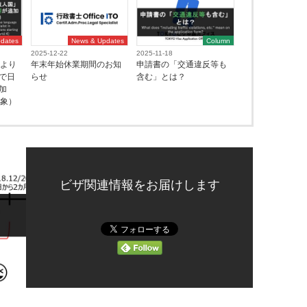
dates
News & Updates
Column
2025-12-22
2025-11-18
月より
年末年始休業期間のお知
申請書の「交通違反等も
で日
らせ
含む」とは？
加
対象）
ビザ関連情報をお届けします