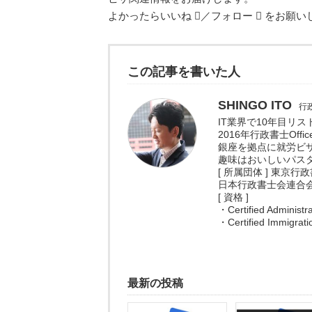
よかったらいいね
／フォロー
をお願い
この記事を書いた人
SHINGO ITO
行政
IT業界で10年目リ
2016年行政書士Off
銀座を拠点に就労ビ
趣味はおいしいパス
[ 所属団体 ] 東京行
日本行政書士会連合会（
[ 資格 ]
・Certified Adminis
・Certified Immig
最新の投稿