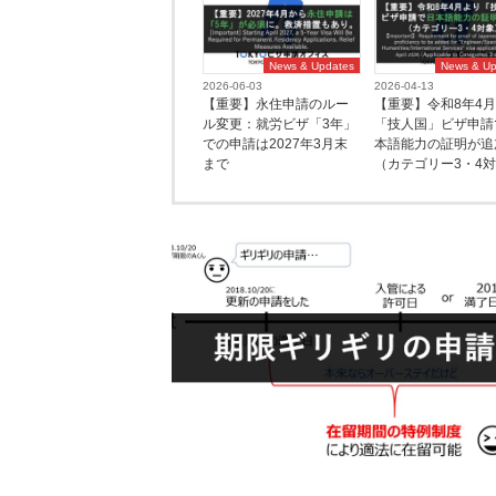
News & Updates
News & Up
2026-06-03
2026-04-13
【重要】永住申請のルー
【重要】令和8年4
ル変更：就労ビザ「3年」
「技人国」ビザ申請
での申請は2027年3月末
本語能力の証明が追
まで
（カテゴリー3・4