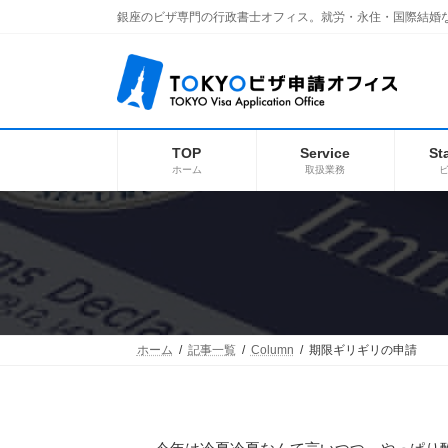
コ
ナ
銀座のビザ専門の行政書士オフィス。就労・永住・国際結婚
ン
ビ
テ
ゲ
ン
ー
ツ
シ
へ
ョ
ス
ン
キ
に
TOP
Service
St
ッ
移
ホーム
取扱業務
プ
動
ホーム
記事一覧
Column
期限ギリギリの申請