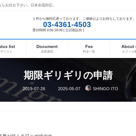
ならお任せ下さい。日本全国対応。
１件から御対応承っております。ご連絡心よりお待ちしております。
03-4361-4503
受付時間 9:00-18:00 [ 土日祝以外 ]
atus list
Document
Fee
About 
ビザリスト
必要書類
料金一覧
オフィス
期限ギリギリの申請
最
2019-07-26
2025-05-07
SHINGO ITO
終
更
新
日
時
: