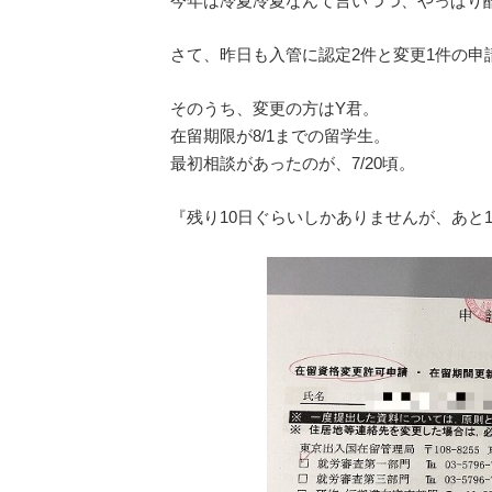
今年は冷夏冷夏なんて言いつつ、やっぱり
さて、昨日も入管に認定2件と変更1件の申
そのうち、変更の方はY君。
在留期限が8/1までの留学生。
最初相談があったのが、7/20頃。
『残り10日ぐらいしかありませんが、あと