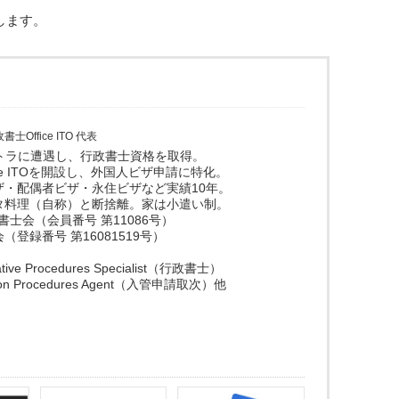
します。
書士Office ITO 代表
ストラに遭遇し、行政書士資格を取得。
ice ITOを開設し、外国人ビザ申請に特化。
ザ・配偶者ビザ・永住ビザなど実績10年。
タ料理（自称）と断捨離。家は小遣い制。
政書士会（会員番号 第11086号）
登録番号 第16081519号）
trative Procedures Specialist（行政書士）
ration Procedures Agent（入管申請取次）他