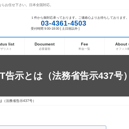
ならお任せ下さい。日本全国対応。
１件から御対応承っております。ご連絡心よりお待ちしております。
03-4361-4503
受付時間 9:00-18:00 [ 土日祝以外 ]
atus list
Document
Fee
About 
ビザリスト
必要書類
料金一覧
オフィス
IT告示とは（法務省告示437号
とは（法務省告示437号）