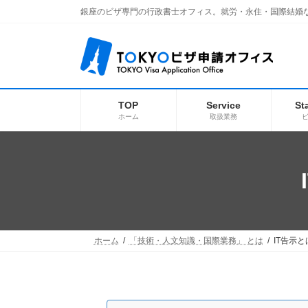
コ
ナ
銀座のビザ専門の行政書士オフィス。就労・永住・国際結婚
ン
ビ
テ
ゲ
ン
ー
ツ
シ
へ
ョ
ス
ン
キ
に
TOP
Service
St
ッ
移
ホーム
取扱業務
プ
動
ホーム
「技術・人文知識・国際業務」 とは
IT告示