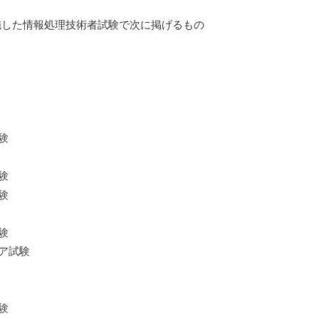
施した情報処理技術者試験で次に掲げるもの
験
験
験
験
ア試験
験