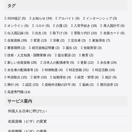
タグ
2024改訂
(5)
お知らせ
(34)
アルバイト
(5)
インターンシップ
(3)
オンライン
(5)
コロナ
(5)
介護
(2)
入管手続き
(18)
再入国許可
(5)
出入国記録
(3)
出生
(3)
取下げ
(3)
受取り代行
(10)
在留カード
(5)
在留資格
(39)
変更
(13)
宗教
(2)
定住者
(3)
家族滞在
(7)
審査期間
(2)
就労資格証明書
(2)
届出
(2)
技能実習
(3)
技術・人文知識・国際業務
(6)
提出要請
(2)
教育
(2)
新しい在留資格
(28)
日本人の配偶者等
(5)
更新
(12)
永住者
(24)
永住者の配偶者等
(2)
特例制度
(4)
特定技能
(31)
特定活動
(10)
申請取次
(15)
留学
(10)
短期滞在
(4)
経営・管理
(6)
統計
(5)
興行
(4)
認定
(23)
資格外活動の許可
(8)
返納
(2)
開示請求
(2)
高度専門職
(14)
サービス案内
外国人を日本に呼びたい
在留資格（ビザ）の変更
在留期限（ビザ）の更新