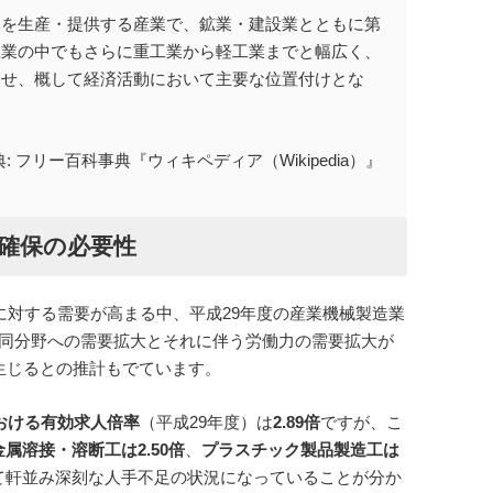
品を生産・提供する産業で、鉱業・建設業とともに第
工業の中でもさらに重工業から軽工業までと幅広く、
見せ、概して経済活動において主要な位置付けとな
典: フリー百科事典『ウィキペディア（Wikipedia）』
確保の必要性
に対する需要が高まる中、平成29年度の産業機械製造業
り、同分野への需要拡大とそれに伴う労働力の需要拡大が
生じるとの推計もでています。
おける有効求人倍率
（平成29年度）は
2.89倍
ですが、こ
金属溶接・溶断工は2.50倍
、
プラスチック製品製造工は
て軒並み深刻な人手不足の状況になっていることが分か