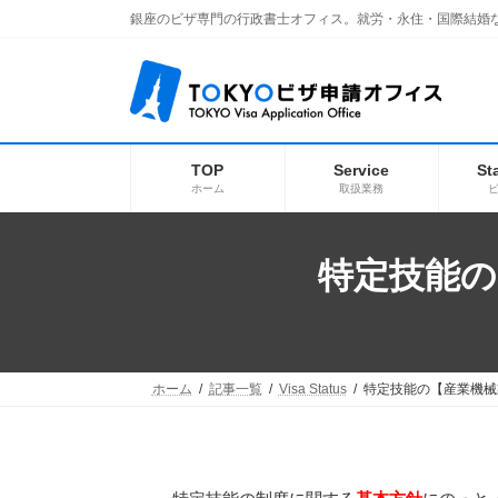
コ
ナ
銀座のビザ専門の行政書士オフィス。就労・永住・国際結婚
ン
ビ
テ
ゲ
ン
ー
ツ
シ
へ
ョ
ス
ン
キ
に
TOP
Service
St
ッ
移
ホーム
取扱業務
プ
動
特定技能の
ホーム
記事一覧
Visa Status
特定技能の【産業機械