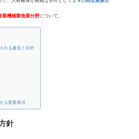
って、人材確保が困難な分野として
１４の特定産業分
産業機械製造業分野
について。
入れる趣旨と目的
する重要事項
方針