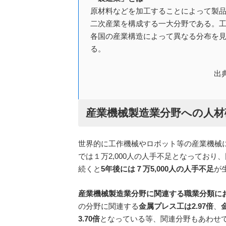
原材料などを加工することによって製
二次産業を構成する一大分野である。
各国の産業構造によって異なる分布を
る。
出
産業機械製造業分野への人材
世界的に工作機械やロボット等の産業機械
では１万2,000人の人手不足となってお
続くと
5年後には７万5,000人の人手不足
が
産業機械製造業分野に関連する職業分類に
の分野に関連する
金属プレス工は2.97倍
、
3.70倍
となっている等、関連分野もあわせ