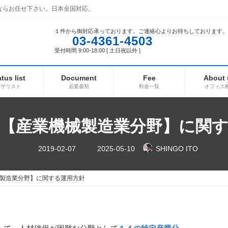
ならお任せ下さい。日本全国対応。
１件から御対応承っております。ご連絡心よりお待ちしております。
03-4361-4503
受付時間 9:00-18:00 [ 土日祝以外 ]
atus list
Document
Fee
About 
ビザリスト
必要書類
料金一覧
オフィス
【産業機械製造業分野】に関
最
2019-02-07
2025-05-10
SHINGO ITO
終
更
新
日
製造業分野】に関する運用方針
時
: