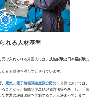
られる人材基準
て受け入れられる外国人には、
技能試験と日本語試験
に
した者も要件を満たすとされています。
野
、
電気・電子情報関連産業分野
の３分野においては、
いることから、技能水準及び評価方法等を統一し、「製
して共通の評価試験を実施することも決まっています。