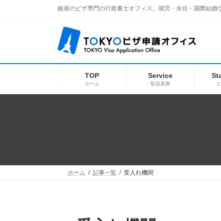
コ
ナ
銀座のビザ専門の行政書士オフィス。就労・永住・国際結婚
ン
ビ
テ
ゲ
ン
ー
ツ
シ
へ
ョ
ス
ン
キ
に
TOP
Service
St
ッ
移
ホーム
取扱業務
プ
動
ホーム
記事一覧
受入れ機関