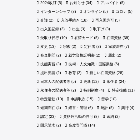
2024改訂
(5)
お知らせ
(34)
アルバイト
(5)
インターンシップ
(3)
オンライン
(5)
コロナ
(5)
介護
(2)
入管手続き
(18)
再入国許可
(5)
出入国記録
(3)
出生
(3)
取下げ
(3)
受取り代行
(10)
在留カード
(5)
在留資格
(39)
変更
(13)
宗教
(2)
定住者
(3)
家族滞在
(7)
審査期間
(2)
就労資格証明書
(2)
届出
(2)
技能実習
(3)
技術・人文知識・国際業務
(6)
提出要請
(2)
教育
(2)
新しい在留資格
(28)
日本人の配偶者等
(5)
更新
(12)
永住者
(24)
永住者の配偶者等
(2)
特例制度
(4)
特定技能
(31)
特定活動
(10)
申請取次
(15)
留学
(10)
短期滞在
(4)
経営・管理
(6)
統計
(5)
興行
(4)
認定
(23)
資格外活動の許可
(8)
返納
(2)
開示請求
(2)
高度専門職
(14)