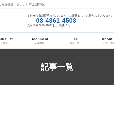
ならお任せ下さい。日本全国対応。
１件から御対応承っております。ご連絡心よりお待ちしております。
03-4361-4503
受付時間 9:00-18:00 [ 土日祝以外 ]
atus list
Document
Fee
About 
ビザリスト
必要書類
料金一覧
オフィス
記事一覧