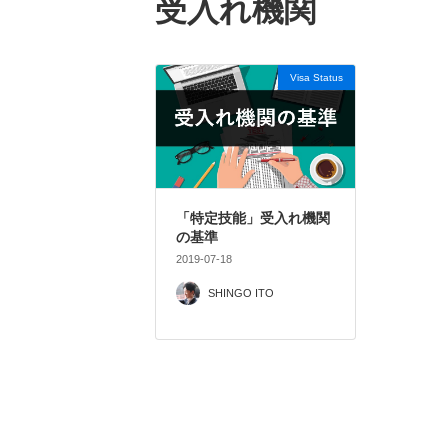
受入れ機関
Visa Status
「特定技能」受入れ機関
の基準
2019-07-18
SHINGO ITO