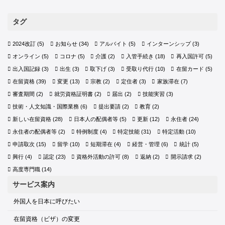
タグ
2024改訂
(5)
お知らせ
(34)
アルバイト
(5)
インターンシップ
(3)
オンライン
(5)
コロナ
(5)
介護
(2)
入管手続き
(18)
再入国許可
(5)
出入国記録
(3)
出生
(3)
取下げ
(3)
受取り代行
(10)
在留カード
(5)
在留資格
(39)
変更
(13)
宗教
(2)
定住者
(3)
家族滞在
(7)
審査期間
(2)
就労資格証明書
(2)
届出
(2)
技能実習
(3)
技術・人文知識・国際業務
(6)
提出要請
(2)
教育
(2)
新しい在留資格
(28)
日本人の配偶者等
(5)
更新
(12)
永住者
(24)
永住者の配偶者等
(2)
特例制度
(4)
特定技能
(31)
特定活動
(10)
申請取次
(15)
留学
(10)
短期滞在
(4)
経営・管理
(6)
統計
(5)
興行
(4)
認定
(23)
資格外活動の許可
(8)
返納
(2)
開示請求
(2)
高度専門職
(14)
サービス案内
外国人を日本に呼びたい
在留資格（ビザ）の変更