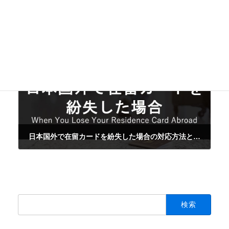
技術・人文知識・国際業務ビザの許可・不許可事例【大学編】
2025-05-09
次の記事
日本国外で在留カードを紛失した場合の対応方法と再交付手続き
2025-05-10
検
索: