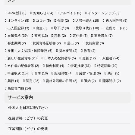
2024改訂
(5)
お知らせ
(34)
アルバイト
(5)
インターンシップ
(3)
オンライン
(5)
コロナ
(5)
介護
(2)
入管手続き
(18)
再入国許可
(5)
出入国記録
(3)
出生
(3)
取下げ
(3)
受取り代行
(10)
在留カード
(5)
在留資格
(39)
変更
(13)
宗教
(2)
定住者
(3)
家族滞在
(7)
審査期間
(2)
就労資格証明書
(2)
届出
(2)
技能実習
(3)
技術・人文知識・国際業務
(6)
提出要請
(2)
教育
(2)
新しい在留資格
(28)
日本人の配偶者等
(5)
更新
(12)
永住者
(24)
永住者の配偶者等
(2)
特例制度
(4)
特定技能
(31)
特定活動
(10)
申請取次
(15)
留学
(10)
短期滞在
(4)
経営・管理
(6)
統計
(5)
興行
(4)
認定
(23)
資格外活動の許可
(8)
返納
(2)
開示請求
(2)
高度専門職
(14)
サービス案内
外国人を日本に呼びたい
在留資格（ビザ）の変更
在留期限（ビザ）の更新