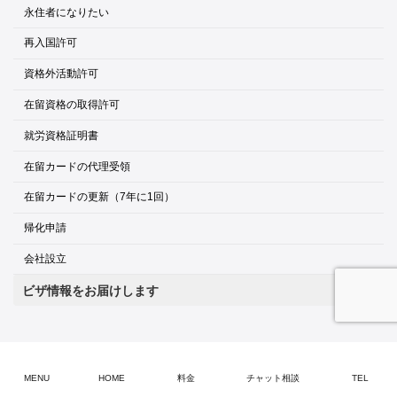
永住者になりたい
再入国許可
資格外活動許可
在留資格の取得許可
就労資格証明書
在留カードの代理受領
在留カードの更新（7年に1回）
帰化申請
会社設立
ビザ情報をお届けします
MENU
HOME
料金
チャット相談
TEL
提携企業のご紹介