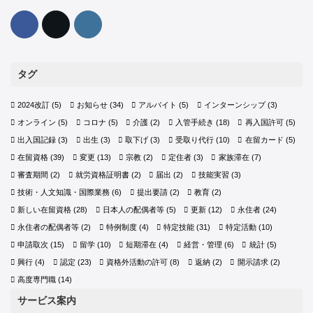
タグ
2024改訂
(5)
お知らせ
(34)
アルバイト
(5)
インターンシップ
(3)
オンライン
(5)
コロナ
(5)
介護
(2)
入管手続き
(18)
再入国許可
(5)
出入国記録
(3)
出生
(3)
取下げ
(3)
受取り代行
(10)
在留カード
(5)
在留資格
(39)
変更
(13)
宗教
(2)
定住者
(3)
家族滞在
(7)
審査期間
(2)
就労資格証明書
(2)
届出
(2)
技能実習
(3)
技術・人文知識・国際業務
(6)
提出要請
(2)
教育
(2)
新しい在留資格
(28)
日本人の配偶者等
(5)
更新
(12)
永住者
(24)
永住者の配偶者等
(2)
特例制度
(4)
特定技能
(31)
特定活動
(10)
申請取次
(15)
留学
(10)
短期滞在
(4)
経営・管理
(6)
統計
(5)
興行
(4)
認定
(23)
資格外活動の許可
(8)
返納
(2)
開示請求
(2)
高度専門職
(14)
サービス案内