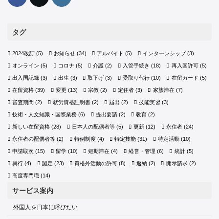
タグ
2024改訂
(5)
お知らせ
(34)
アルバイト
(5)
インターンシップ
(3)
オンライン
(5)
コロナ
(5)
介護
(2)
入管手続き
(18)
再入国許可
(5)
出入国記録
(3)
出生
(3)
取下げ
(3)
受取り代行
(10)
在留カード
(5)
在留資格
(39)
変更
(13)
宗教
(2)
定住者
(3)
家族滞在
(7)
審査期間
(2)
就労資格証明書
(2)
届出
(2)
技能実習
(3)
技術・人文知識・国際業務
(6)
提出要請
(2)
教育
(2)
新しい在留資格
(28)
日本人の配偶者等
(5)
更新
(12)
永住者
(24)
永住者の配偶者等
(2)
特例制度
(4)
特定技能
(31)
特定活動
(10)
申請取次
(15)
留学
(10)
短期滞在
(4)
経営・管理
(6)
統計
(5)
興行
(4)
認定
(23)
資格外活動の許可
(8)
返納
(2)
開示請求
(2)
高度専門職
(14)
サービス案内
外国人を日本に呼びたい