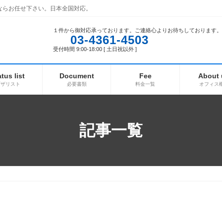
ならお任せ下さい。日本全国対応。
１件から御対応承っております。ご連絡心よりお待ちしております。
03-4361-4503
受付時間 9:00-18:00 [ 土日祝以外 ]
atus list
Document
Fee
About 
ビザリスト
必要書類
料金一覧
オフィス
記事一覧