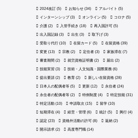
2024改訂
(5)
お知らせ
(34)
アルバイト
(5)
インターンシップ
(3)
オンライン
(5)
コロナ
(5)
介護
(2)
入管手続き
(18)
再入国許可
(5)
出入国記録
(3)
出生
(3)
取下げ
(3)
受取り代行
(10)
在留カード
(5)
在留資格
(39)
変更
(13)
宗教
(2)
定住者
(3)
家族滞在
(7)
審査期間
(2)
就労資格証明書
(2)
届出
(2)
技能実習
(3)
技術・人文知識・国際業務
(6)
提出要請
(2)
教育
(2)
新しい在留資格
(28)
日本人の配偶者等
(5)
更新
(12)
永住者
(24)
永住者の配偶者等
(2)
特例制度
(4)
特定技能
(31)
特定活動
(10)
申請取次
(15)
留学
(10)
短期滞在
(4)
経営・管理
(6)
統計
(5)
興行
(4)
認定
(23)
資格外活動の許可
(8)
返納
(2)
開示請求
(2)
高度専門職
(14)