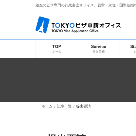
コ
ナ
銀座のビザ専門の行政書士オフィス。就労・永住・国際結婚
ン
ビ
テ
ゲ
ン
ー
ツ
シ
へ
ョ
ス
ン
キ
に
TOP
Service
St
ッ
移
ホーム
取扱業務
プ
動
ホーム
記事一覧
提出要請