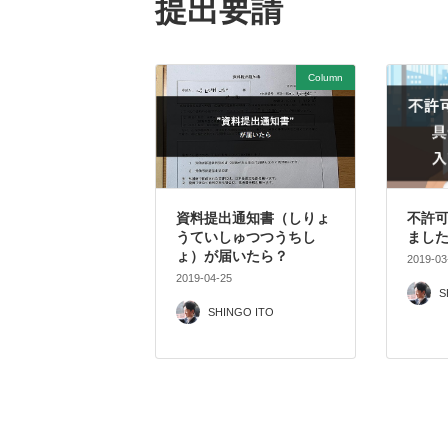
提出要請
Column
資料提出通知書（しりょ
不許
うていしゅつつうちし
まし
ょ）が届いたら？
2019-03
2019-04-25
S
SHINGO ITO