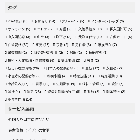
タグ
2024改訂
(5)
お知らせ
(34)
アルバイト
(5)
インターンシップ
(3)
オンライン
(5)
コロナ
(5)
介護
(2)
入管手続き
(18)
再入国許可
(5)
出入国記録
(3)
出生
(3)
取下げ
(3)
受取り代行
(10)
在留カード
(5)
在留資格
(39)
変更
(13)
宗教
(2)
定住者
(3)
家族滞在
(7)
審査期間
(2)
就労資格証明書
(2)
届出
(2)
技能実習
(3)
技術・人文知識・国際業務
(6)
提出要請
(2)
教育
(2)
新しい在留資格
(28)
日本人の配偶者等
(5)
更新
(12)
永住者
(24)
永住者の配偶者等
(2)
特例制度
(4)
特定技能
(31)
特定活動
(10)
申請取次
(15)
留学
(10)
短期滞在
(4)
経営・管理
(6)
統計
(5)
興行
(4)
認定
(23)
資格外活動の許可
(8)
返納
(2)
開示請求
(2)
高度専門職
(14)
サービス案内
外国人を日本に呼びたい
在留資格（ビザ）の変更