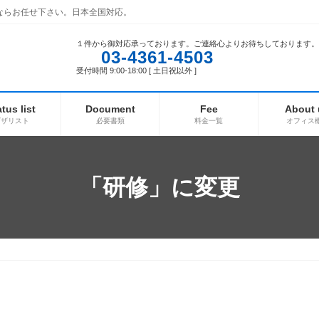
ならお任せ下さい。日本全国対応。
１件から御対応承っております。ご連絡心よりお待ちしております。
03-4361-4503
受付時間 9:00-18:00 [ 土日祝以外 ]
atus list
Document
Fee
About 
ビザリスト
必要書類
料金一覧
オフィス
「研修」に変更