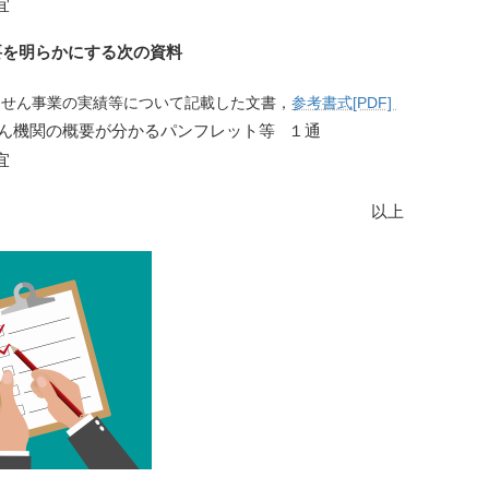
宜
要を明らかにする次の資料
っせん事業の実績等について記載した文書，
参考書式[PDF]
ん機関の概要が分かるパンフレット等 １通
宜
以上