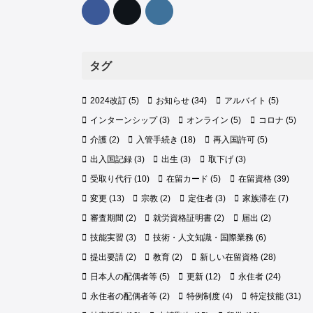
タグ
2024改訂
(5)
お知らせ
(34)
アルバイト
(5)
インターンシップ
(3)
オンライン
(5)
コロナ
(5)
介護
(2)
入管手続き
(18)
再入国許可
(5)
出入国記録
(3)
出生
(3)
取下げ
(3)
受取り代行
(10)
在留カード
(5)
在留資格
(39)
変更
(13)
宗教
(2)
定住者
(3)
家族滞在
(7)
審査期間
(2)
就労資格証明書
(2)
届出
(2)
技能実習
(3)
技術・人文知識・国際業務
(6)
提出要請
(2)
教育
(2)
新しい在留資格
(28)
日本人の配偶者等
(5)
更新
(12)
永住者
(24)
永住者の配偶者等
(2)
特例制度
(4)
特定技能
(31)