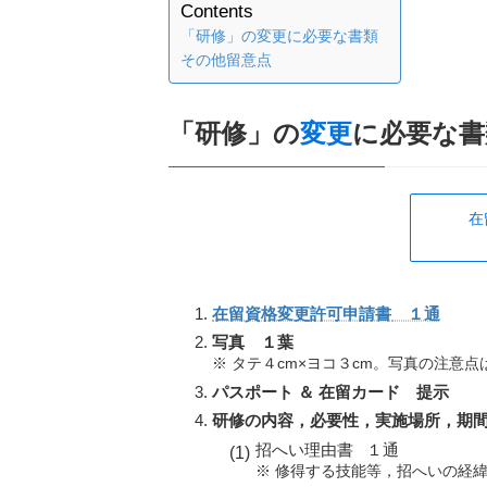
Contents
「研修」の変更に必要な書類
その他留意点
「研修」の
変更
に必要な書
在
在留資格変更許可申請書
１通
写真 １葉
※ タテ４cm×ヨコ３cm。写真の注意点
パスポート ＆ 在留カード 提示
研修の内容，必要性，実施場所，期
招へい理由書 １通
※ 修得する技能等，招へいの経