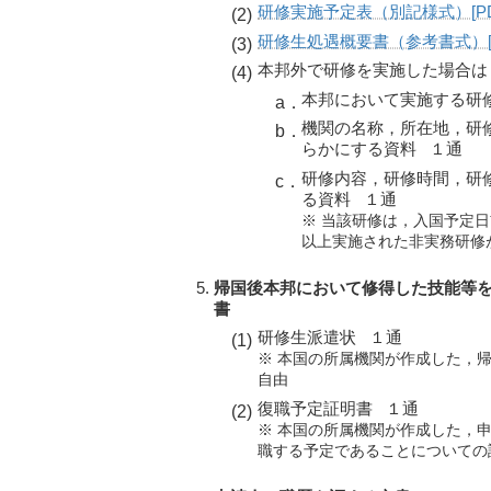
研修実施予定表（別記様式）[PD
研修生処遇概要書（参考書式）[P
本邦外で研修を実施した場合は
本邦において実施する研
機関の名称，所在地，研
らかにする資料 １通
研修内容，研修時間，研
る資料 １通
※ 当該研修は，入国予定
以上実施された非実務研修
帰国後本邦において修得した技能等
書
研修生派遣状 １通
※ 本国の所属機関が作成した，
自由
復職予定証明書 １通
※ 本国の所属機関が作成した，
職する予定であることについての