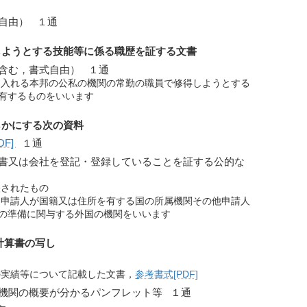
自由） １通
しようとする技能等に係る職歴を証する文書
含む，書式自由） １通
け入れる本邦の公私の機関の常勤の職員で修得しようとする
有するものをいいます
らかにする次の資料
F]
１通
書又は会社を登記・登録していることを証する公的な
映されたもの
，申請人が国籍又は住所を有する国の所属機関その他申請人
の準備に関与する外国の機関をいいます
計算書の写し
の実績等について記載した文書，
参考書式[PDF]
機関の概要が分かるパンフレット等 １通