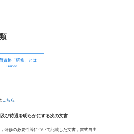
類
留資格「研修」とは
Trainee
は
こちら
間及び待遇を明らかにする次の文書
緯，研修の必要性等について記載した文書，書式自由