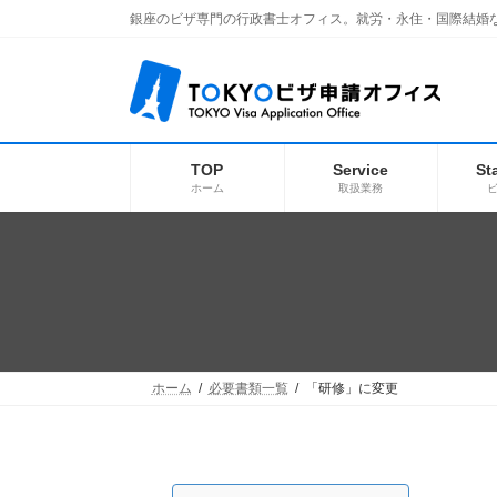
コ
ナ
銀座のビザ専門の行政書士オフィス。就労・永住・国際結婚
ン
ビ
テ
ゲ
ン
ー
ツ
シ
へ
ョ
ス
ン
キ
に
TOP
Service
St
ッ
移
ホーム
取扱業務
プ
動
ホーム
必要書類一覧
「研修」に変更