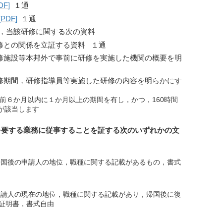
F]
１通
DF]
１通
，当該研修に関する次の資料
修との関係を立証する資料 １通
修施設等本邦外で事前に研修を実施した機関の概要を明
修期間，研修指導員等実施した研修の内容を明らかにす
日前６か月以内に１か月以上の期間を有し，かつ，160時間
が該当します
を要する業務に従事することを証する次のいずれかの文
帰国後の申請人の地位，職種に関する記載があるもの，書式
申請人の現在の地位，職種に関する記載があり，帰国後に復
証明書，書式自由