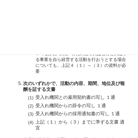
上記（１）及び（２）に準ずる文書 適宜
外国人社員リスト １通
※ 国籍・氏名・性別・生年月日・入社年月日・
在留資格・在留期間・在留期間満了日・職務内
容を含んだもの
同意書 １通
※ 入管において、用紙の用意があります
※ 申請人が研究、研究の指導又は教育と関連す
る事業を自ら経営する活動を行おうとする場合
についても、上記４（１）～（３）の資料が必
要
次のいずれかで、活動の内容、期間、地位及び報
酬を証する文書
受入れ機関との雇用契約書の写し １通
受入れ機関からの辞令の写し １通
受入れ機関からの採用通知書の写し １通
上記（１）から（３）までに準ずる文書 適
宜