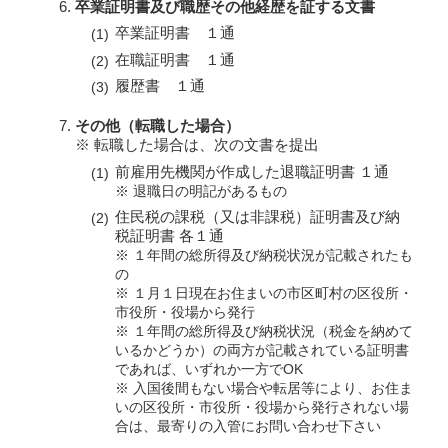
卒業証明書及び職歴その他経歴を証する文書
卒業証明書 １通
在職証明書 １通
履歴書 １通
その他（転職した場合）
※ 転職した場合は、次の文書を提出
前雇用先機関が作成した退職証明書 １通
※ 退職日の明記があるもの
住民税の課税（又は非課税）証明書及び納
税証明書 各１通
※ １年間の総所得及び納税状況が記載されたも
の
※ １月１日現在お住まいの市区町村の区役所・
市役所・役場から発行
※ １年間の総所得及び納税状況（税金を納めて
いるかどうか）の両方が記載されている証明書
であれば、いずれか一方でOK
※ 入国後間もない場合や転居等により、お住ま
いの区役所・市役所・役場から発行されない場
合は、最寄りの入管にお問い合わせ下さい