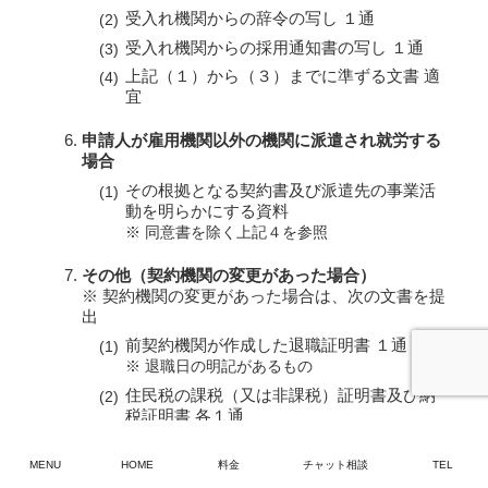
受入れ機関からの辞令の写し １通
受入れ機関からの採用通知書の写し １通
上記（１）から（３）までに準ずる文書 適
宜
申請人が雇用機関以外の機関に派遣され就労する
場合
その根拠となる契約書及び派遣先の事業活
動を明らかにする資料
※ 同意書を除く上記４を参照
その他（契約機関の変更があった場合）
※ 契約機関の変更があった場合は、次の文書を提
出
前契約機関が作成した退職証明書 １通
※ 退職日の明記があるもの
住民税の課税（又は非課税）証明書及び納
税証明書 各１通
※ １年間の総所得及び納税状況が記載されたも
の
MENU
HOME
料金
チャット相談
TEL
※ １月１日現在お住まいの市区町村の区役所・