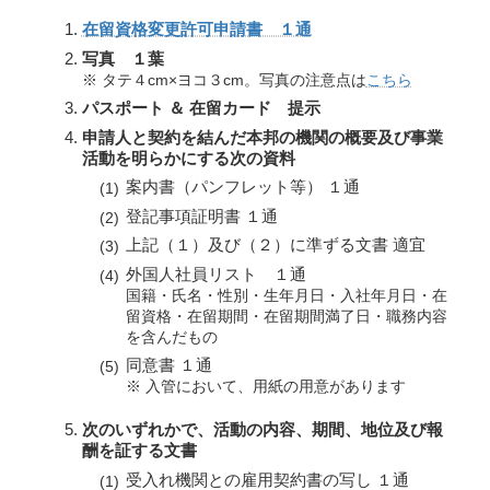
在留資格変更許可申請書 １通
写真 １葉
※ タテ４cm×ヨコ３cm。写真の注意点は
こちら
パスポート ＆ 在留カード 提示
申請人と契約を結んだ本邦の機関の概要及び事業
活動を明らかにする次の資料
案内書（パンフレット等） １通
登記事項証明書 １通
上記（１）及び（２）に準ずる文書 適宜
外国人社員リスト １通
国籍・氏名・性別・生年月日・入社年月日・在
留資格・在留期間・在留期間満了日・職務内容
を含んだもの
同意書 １通
※ 入管において、用紙の用意があります
次のいずれかで、活動の内容、期間、地位及び報
酬を証する文書
受入れ機関との雇用契約書の写し １通