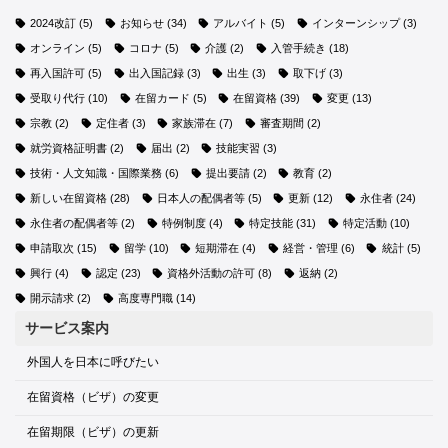
2024改訂
(5)
お知らせ
(34)
アルバイト
(5)
インターンシップ
(3)
オンライン
(5)
コロナ
(5)
介護
(2)
入管手続き
(18)
再入国許可
(5)
出入国記録
(3)
出生
(3)
取下げ
(3)
受取り代行
(10)
在留カード
(5)
在留資格
(39)
変更
(13)
宗教
(2)
定住者
(3)
家族滞在
(7)
審査期間
(2)
就労資格証明書
(2)
届出
(2)
技能実習
(3)
技術・人文知識・国際業務
(6)
提出要請
(2)
教育
(2)
新しい在留資格
(28)
日本人の配偶者等
(5)
更新
(12)
永住者
(24)
永住者の配偶者等
(2)
特例制度
(4)
特定技能
(31)
特定活動
(10)
申請取次
(15)
留学
(10)
短期滞在
(4)
経営・管理
(6)
統計
(5)
興行
(4)
認定
(23)
資格外活動の許可
(8)
返納
(2)
開示請求
(2)
高度専門職
(14)
サービス案内
外国人を日本に呼びたい
在留資格（ビザ）の変更
在留期限（ビザ）の更新