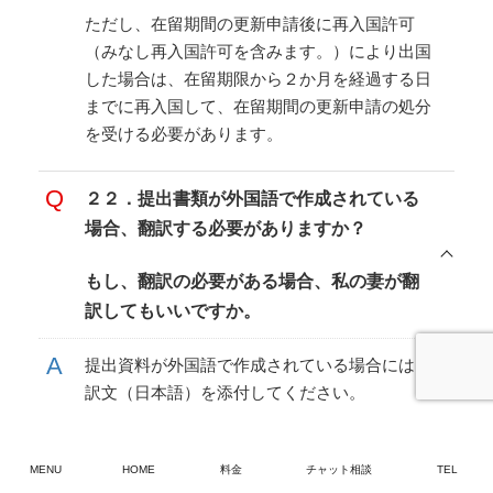
ただし、在留期間の更新申請後に再入国許可
（みなし再入国許可を含みます。）により出国
した場合は、在留期限から２か月を経過する日
までに再入国して、在留期間の更新申請の処分
を受ける必要があります。
２２．提出書類が外国語で作成されている
場合、翻訳する必要がありますか？
もし、翻訳の必要がある場合、私の妻が翻
訳してもいいですか。
提出資料が外国語で作成されている場合には、
訳文（日本語）を添付してください。
また翻訳が正確であり、
翻訳者の署名があれ
ば、どなたが翻訳してもOK
です。
MENU
HOME
料金
チャット相談
TEL