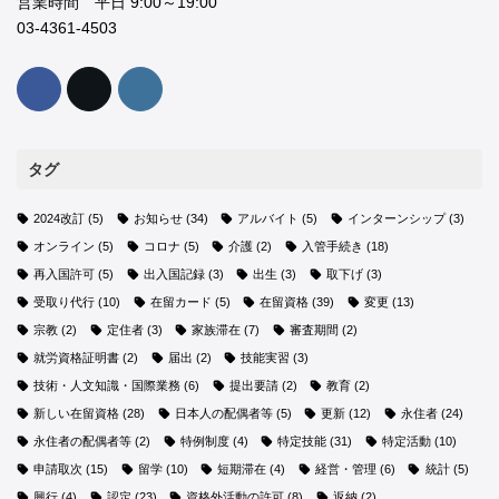
営業時間 平日 9:00～19:00
03-4361-4503
タグ
2024改訂
(5)
お知らせ
(34)
アルバイト
(5)
インターンシップ
(3)
オンライン
(5)
コロナ
(5)
介護
(2)
入管手続き
(18)
再入国許可
(5)
出入国記録
(3)
出生
(3)
取下げ
(3)
受取り代行
(10)
在留カード
(5)
在留資格
(39)
変更
(13)
宗教
(2)
定住者
(3)
家族滞在
(7)
審査期間
(2)
就労資格証明書
(2)
届出
(2)
技能実習
(3)
技術・人文知識・国際業務
(6)
提出要請
(2)
教育
(2)
新しい在留資格
(28)
日本人の配偶者等
(5)
更新
(12)
永住者
(24)
永住者の配偶者等
(2)
特例制度
(4)
特定技能
(31)
特定活動
(10)
申請取次
(15)
留学
(10)
短期滞在
(4)
経営・管理
(6)
統計
(5)
興行
(4)
認定
(23)
資格外活動の許可
(8)
返納
(2)