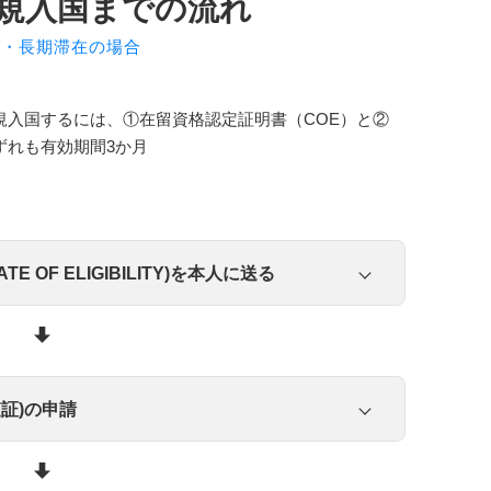
規入国までの流れ
労・長期滞在の場合
規入国するには、①在留資格認定証明書（COE）と②
ずれも有効期間3か月
OF ELIGIBILITY
)を本人に送る
電子メールのCOE
証)の申請