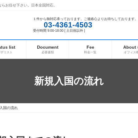
ならお任せ下さい。日本全国対応。
１件から御対応承っております。ご連絡心よりお待ちしております。
03-4361-4503
受付時間 9:00-18:00 [ 土日祝以外 ]
atus list
Document
Fee
About 
ビザリスト
必要書類
料金一覧
オフィス
新規入国の流れ
入国の流れ