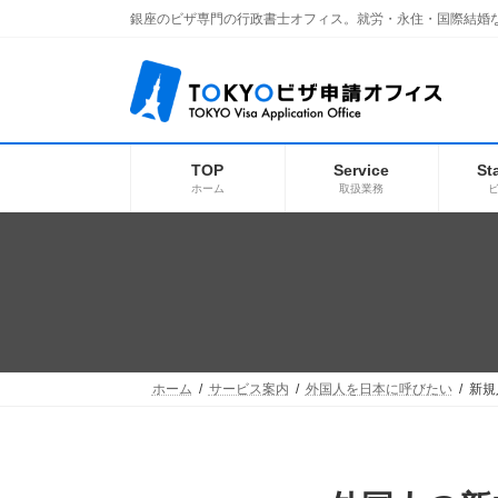
コ
ナ
銀座のビザ専門の行政書士オフィス。就労・永住・国際結婚
ン
ビ
テ
ゲ
ン
ー
ツ
シ
へ
ョ
ス
ン
キ
に
TOP
Service
St
ッ
移
ホーム
取扱業務
プ
動
ホーム
サービス案内
外国人を日本に呼びたい
新規