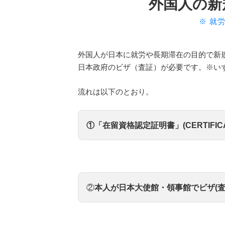
外国人の新
※ 就
外国人が日本に就労や長期滞在の目的で新
日本政府のビザ（査証）が必要です。※い
流れは以下のとおり。
①「在留資格認定証明書」(CERTIFICATE 
紙のCOE
②
本人が日本大使館・領事館でビザ(査