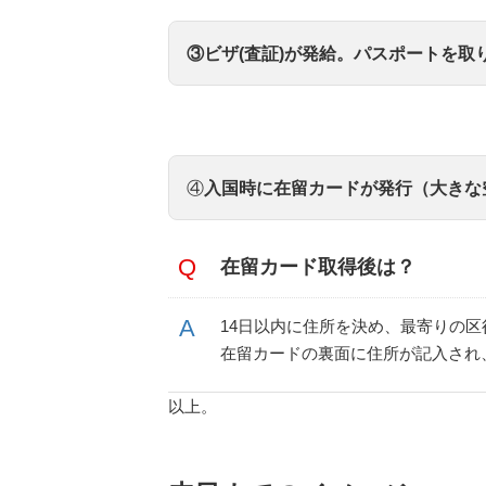
▼ビザ(査証)に必要な書類（中国
① パスポート
③ビザ(査証)が発給。パスポートを取
② ビザ申請書
※
英語PDF
、
中国語(簡体字)PDF
ン語PDF
、
ポルトガル語PDF
※ 氏名、パスポート、入国後の
記入するだけ。
③ 顔写真
※ 縦45mm ×横35mm or 2in x 1.4i
④
⼊国時に在留カードが発⾏（⼤きな
④ 在留資格認定証明書（COE）
クリックして拡大
※ 紙ベースの場合は、原本
※ 電子メールの場合は、同メール
在留カード取得後は？
⑤ 戸口簿の写し（中国籍）
⑥ 暫住証 or 居住証明書（中国籍
※ 申請先の日本国大使館又は総
14⽇以内に住所を決め、最寄りの区
※ 国籍、在留資格に応じて変わ
在留カードの裏面に住所が記入され
ら
※
日本外務省ビザ申請の概要
以上。