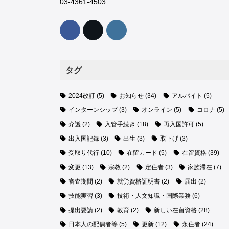
03-4361-4503
タグ
2024改訂
(5)
お知らせ
(34)
アルバイト
(5)
インターンシップ
(3)
オンライン
(5)
コロナ
(5)
介護
(2)
入管手続き
(18)
再入国許可
(5)
出入国記録
(3)
出生
(3)
取下げ
(3)
受取り代行
(10)
在留カード
(5)
在留資格
(39)
変更
(13)
宗教
(2)
定住者
(3)
家族滞在
(7)
審査期間
(2)
就労資格証明書
(2)
届出
(2)
技能実習
(3)
技術・人文知識・国際業務
(6)
提出要請
(2)
教育
(2)
新しい在留資格
(28)
日本人の配偶者等
(5)
更新
(12)
永住者
(24)