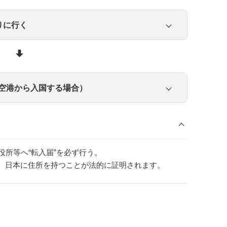
籍の場合）
りに行く
、
中国語(繁体字)PDF
、
韓国語PDF
、
スペイ
滞在先、滞在予定期間、日本における保証人を
クリックして拡大
n
空港から⼊国する場合）
の提示 or 同メールのプリントアウト
）
３ヵ月
領事館の管轄区域内に本籍を有しない場合
役所等へ“転⼊届”を必ず行う。
ることがあります。
在留資格ごとの詳細はこち
、日本に住所を持つことが法的に証明されます。