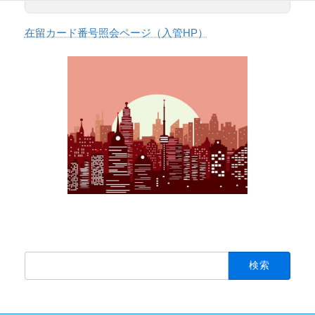
オンライン申請の拡大！
在留カード番号照会ページ（入管HP）
か行
「技術・人文知識・国際業務」の許可がでるま
での期間
検
索: