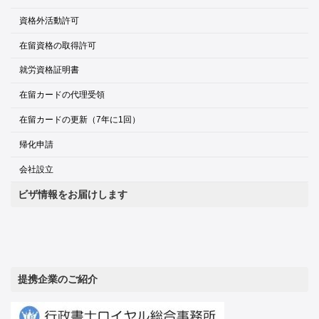
404円の“切手額”って
資格外活動許可
ら行
在留資格の取得許可
就労資格証明書
留学生が妻を「家族滞在」で招へい【事例紹
介】
在留カードの代理受領
老親の呼び寄せ「特定活動」【事例紹介】
在留カードの更新（7年に1回）
わ行
帰化申請
会社設立
ビザ情報をお届けします
提携企業のご紹介