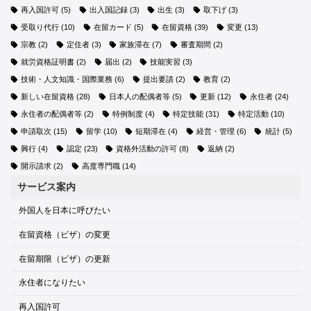
再入国許可
(5)
出入国記録
(3)
出生
(3)
取下げ
(3)
特定技能に関するQ&Aを公開しました
な行
受取り代行
(10)
在留カード
(5)
在留資格
(39)
変更
(13)
宗教
(2)
定住者
(3)
家族滞在
(7)
審査期間
(2)
就労資格証明書
(2)
届出
(2)
技能実習
(3)
技術・人文知識・国際業務
(6)
提出要請
(2)
教育
(2)
新しい在留資格
(28)
日本人の配偶者等
(5)
更新
(12)
永住者
(24)
永住者の配偶者等
(2)
特例制度
(4)
特定技能
(31)
特定活動
(10)
申請取次
(15)
留学
(10)
短期滞在
(4)
経営・管理
(6)
統計
(5)
は行
興行
(4)
認定
(23)
資格外活動の許可
(8)
返納
(2)
開示請求
(2)
高度専門職
(14)
「ビザ」≒「在留資格」。だけど別物。
サービス案内
外国人を日本に呼びたい
ま行
在留資格（ビザ）の変更
在留期限（ビザ）の更新
永住者になりたい
再入国許可
や行