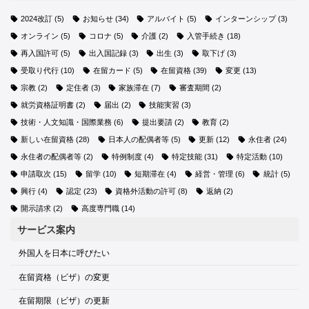
2024改訂
(5)
お知らせ
(34)
アルバイト
(5)
インターンシップ
(3)
オンライン
(5)
コロナ
(5)
介護
(2)
入管手続き
(18)
再入国許可
(5)
出入国記録
(3)
出生
(3)
取下げ
(3)
受取り代行
(10)
在留カード
(5)
在留資格
(39)
変更
(13)
宗教
(2)
定住者
(3)
家族滞在
(7)
審査期間
(2)
就労資格証明書
(2)
届出
(2)
技能実習
(3)
技術・人文知識・国際業務
(6)
提出要請
(2)
教育
(2)
新しい在留資格
(28)
日本人の配偶者等
(5)
更新
(12)
永住者
(24)
永住者の配偶者等
(2)
特例制度
(4)
特定技能
(31)
特定活動
(10)
申請取次
(15)
留学
(10)
短期滞在
(4)
経営・管理
(6)
統計
(5)
興行
(4)
認定
(23)
資格外活動の許可
(8)
返納
(2)
開示請求
(2)
高度専門職
(14)
サービス案内
外国人を日本に呼びたい
在留資格（ビザ）の変更
在留期限（ビザ）の更新