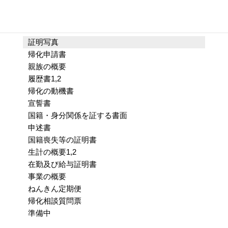
Contents
証明写真
帰化申請書
親族の概要
履歴書1,2
帰化の動機書
宣誓書
国籍・身分関係を証する書面
申述書
国籍喪失等の証明書
生計の概要1,2
在勤及び給与証明書
事業の概要
ねんきん定期便
帰化相談質問票
準備中