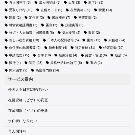
再入国許可
(5)
出入国記録
(3)
出生
(3)
取下げ
(3)
受取り代行
(10)
在留カード
(5)
在留資格
(39)
変更
(13)
宗教
(2)
定住者
(3)
家族滞在
(7)
審査期間
(2)
就労資格証明書
(2)
届出
(2)
技能実習
(3)
技術・人文知識・国際業務
(6)
提出要請
(2)
教育
(2)
新しい在留資格
(28)
日本人の配偶者等
(5)
更新
(12)
永住者
(24)
永住者の配偶者等
(2)
特例制度
(4)
特定技能
(31)
特定活動
(10)
申請取次
(15)
留学
(10)
短期滞在
(4)
経営・管理
(6)
統計
(5)
興行
(4)
認定
(23)
資格外活動の許可
(8)
返納
(2)
開示請求
(2)
高度専門職
(14)
サービス案内
外国人を日本に呼びたい
在留資格（ビザ）の変更
在留期限（ビザ）の更新
永住者になりたい
再入国許可