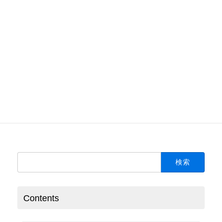
１件から御対応承っております。ご連絡心よりお待
ちしております。
03-4361-4503
受付時間 9:00-18:00 [ 土日祝以外 ]
お気軽にお問い合わせください
Please free to contact us.
検
索:
Contents