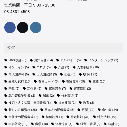
営業時間 平日 9:00～19:00
03-4361-4503
タグ
2024改訂
(5)
お知らせ
(34)
アルバイト
(5)
インターンシップ
(3)
オンライン
(5)
コロナ
(5)
介護
(2)
入管手続き
(18)
再入国許可
(5)
出入国記録
(3)
出生
(3)
取下げ
(3)
受取り代行
(10)
在留カード
(5)
在留資格
(39)
変更
(13)
宗教
(2)
定住者
(3)
家族滞在
(7)
審査期間
(2)
就労資格証明書
(2)
届出
(2)
技能実習
(3)
技術・人文知識・国際業務
(6)
提出要請
(2)
教育
(2)
新しい在留資格
(28)
日本人の配偶者等
(5)
更新
(12)
永住者
(24)
永住者の配偶者等
(2)
特例制度
(4)
特定技能
(31)
特定活動
(10)
申請取次
(15)
留学
(10)
短期滞在
(4)
経営・管理
(6)
統計
(5)