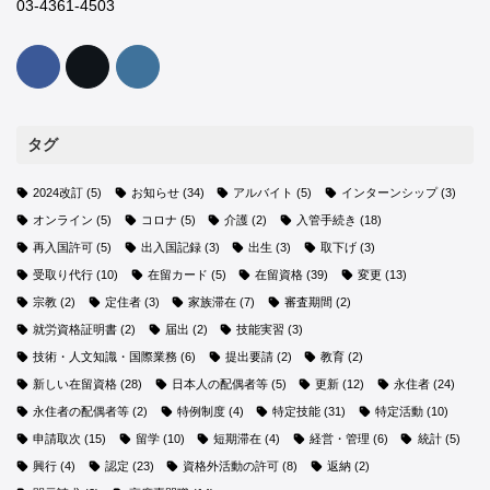
03-4361-4503
タグ
2024改訂
(5)
お知らせ
(34)
アルバイト
(5)
インターンシップ
(3)
オンライン
(5)
コロナ
(5)
介護
(2)
入管手続き
(18)
再入国許可
(5)
出入国記録
(3)
出生
(3)
取下げ
(3)
受取り代行
(10)
在留カード
(5)
在留資格
(39)
変更
(13)
宗教
(2)
定住者
(3)
家族滞在
(7)
審査期間
(2)
就労資格証明書
(2)
届出
(2)
技能実習
(3)
技術・人文知識・国際業務
(6)
提出要請
(2)
教育
(2)
新しい在留資格
(28)
日本人の配偶者等
(5)
更新
(12)
永住者
(24)
永住者の配偶者等
(2)
特例制度
(4)
特定技能
(31)
特定活動
(10)
申請取次
(15)
留学
(10)
短期滞在
(4)
経営・管理
(6)
統計
(5)
興行
(4)
認定
(23)
資格外活動の許可
(8)
返納
(2)