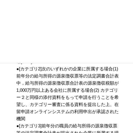
●[カテゴリ１] 以下いずれかの企業に所属する場合
(1) 日本の証券取引所に上場している企業(2) 保険業
を営む相互会社(3) 日本又は外国の国・地方公共団
体(4) 独立行政法人(5) 特殊法人・認可法人(6) 日本
の国・地方公共団体認可の公益法人(7) 法人税法別
表第１に掲げる公共法人(8) イノベーション創出企
業として国から認定や補助金交付、その他支援措置
を受けている企業[PDF](9) 一定の条件を満たす企業
等[PDF]
●[カテゴリ2]次のいずれかの企業に所属する場合(1)
前年分の給与所得の源泉徴収票等の法定調書合計表
中，給与所得の源泉徴収票合計表の源泉徴収税額が
1,000万円以上ある会社に所属する場合(2) カテゴリ
ー２と同様の添付資料をもって申請を行うことを希
望し、カテゴリー審査に係る資料を提出した上、在
留申請オンラインシステムの利用申出が承認された
機関
●[カテゴリ3]前年分の職員の給与所得の源泉徴収票
等の法定調書合計表が提出された企業に所属する場