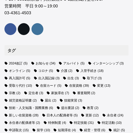
営業時間 平日 9:00～19:00
03-4361-4503
タグ
2024改訂
(5)
お知らせ
(34)
アルバイト
(5)
インターンシップ
(3)
オンライン
(5)
コロナ
(5)
介護
(2)
入管手続き
(18)
再入国許可
(5)
出入国記録
(3)
出生
(3)
取下げ
(3)
受取り代行
(10)
在留カード
(5)
在留資格
(39)
変更
(13)
宗教
(2)
定住者
(3)
家族滞在
(7)
審査期間
(2)
就労資格証明書
(2)
届出
(2)
技能実習
(3)
技術・人文知識・国際業務
(6)
提出要請
(2)
教育
(2)
新しい在留資格
(28)
日本人の配偶者等
(5)
更新
(12)
永住者
(24)
永住者の配偶者等
(2)
特例制度
(4)
特定技能
(31)
特定活動
(10)
申請取次
(15)
留学
(10)
短期滞在
(4)
経営・管理
(6)
統計
(5)