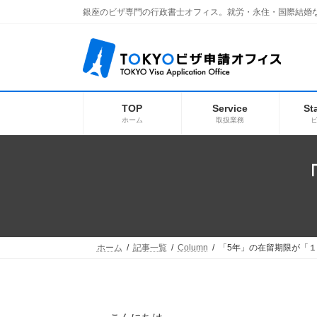
コ
ナ
銀座のビザ専門の行政書士オフィス。就労・永住・国際結婚
ン
ビ
テ
ゲ
ン
ー
ツ
シ
へ
ョ
ス
ン
キ
に
TOP
Service
St
ッ
移
ホーム
取扱業務
プ
動
ホーム
記事一覧
Column
「5年」の在留期限が「