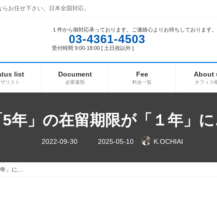
ならお任せ下さい。日本全国対応。
１件から御対応承っております。ご連絡心よりお待ちしております。
03-4361-4503
受付時間 9:00-18:00 [ 土日祝以外 ]
atus list
Document
Fee
About 
ビザリスト
必要書類
料金一覧
オフィス
「5年」の在留期限が「１年」に
最
2022-09-30
2025-05-10
K.OCHIAI
終
更
新
日
１年」に…
時
: