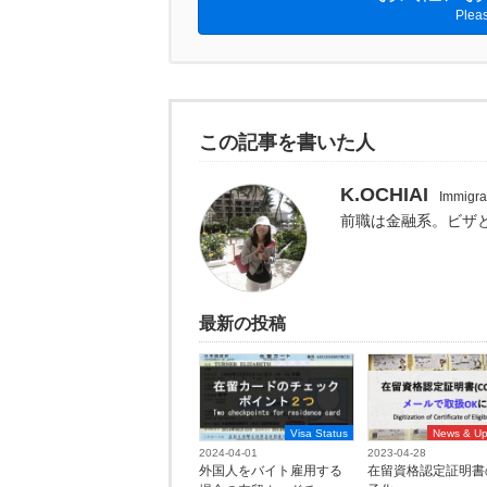
Pleas
この記事を書いた人
K.OCHIAI
Immigr
前職は金融系。ビザ
最新の投稿
Visa Status
News & Up
2024-04-01
2023-04-28
外国人をバイト雇用する
在留資格認定証明書