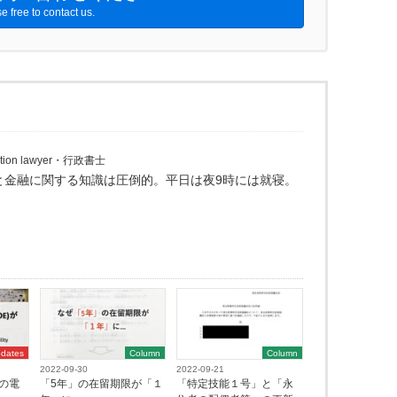
e free to contact us.
ation lawyer・行政書士
と金融に関する知識は圧倒的。平日は夜9時には就寝。
dates
Column
Column
2022-09-30
2022-09-21
の電
「5年」の在留期限が「１
「特定技能１号」と「永