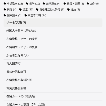
申請取次
(15)
留学
(10)
短期滞在
(4)
経営・管理
(6)
統計
(5)
興行
(4)
認定
(23)
資格外活動の許可
(8)
返納
(2)
開示請求
(2)
高度専門職
(14)
サービス案内
外国人を日本に呼びたい
在留資格（ビザ）の変更
在留期限（ビザ）の更新
永住者になりたい
再入国許可
資格外活動許可
在留資格の取得許可
就労資格証明書
在留カードの代理受領
在留カードの更新（7年に1回）