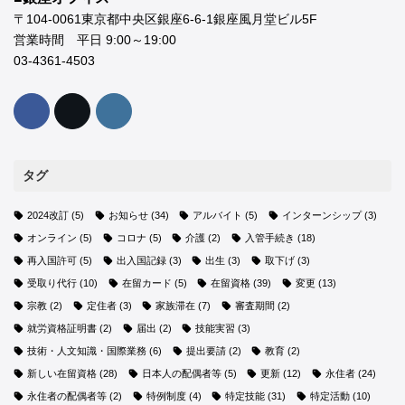
〒104-0061東京都中央区銀座6-6-1銀座風月堂ビル5F
営業時間 平日 9:00～19:00
03-4361-4503
タグ
2024改訂
(5)
お知らせ
(34)
アルバイト
(5)
インターンシップ
(3)
オンライン
(5)
コロナ
(5)
介護
(2)
入管手続き
(18)
再入国許可
(5)
出入国記録
(3)
出生
(3)
取下げ
(3)
受取り代行
(10)
在留カード
(5)
在留資格
(39)
変更
(13)
宗教
(2)
定住者
(3)
家族滞在
(7)
審査期間
(2)
就労資格証明書
(2)
届出
(2)
技能実習
(3)
技術・人文知識・国際業務
(6)
提出要請
(2)
教育
(2)
新しい在留資格
(28)
日本人の配偶者等
(5)
更新
(12)
永住者
(24)
永住者の配偶者等
(2)
特例制度
(4)
特定技能
(31)
特定活動
(10)