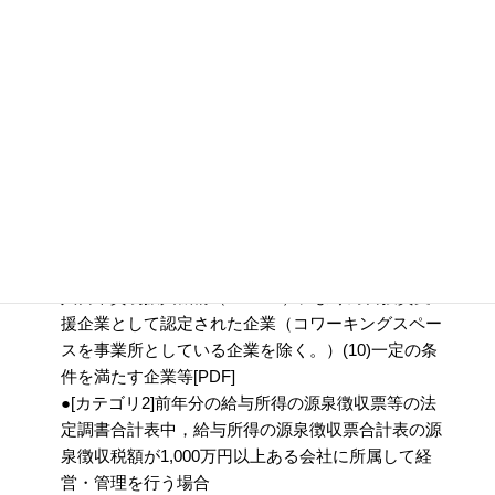
「経営・管理」に変更する場合の必要書類
●[カテゴリ１]以下いずれかの企業に所属して経営・
管理を行う場合(1)日本の証券取引所に上場している
企業(2) 保険業を営む相互会社(3) 日本又は外国の
国・地方公共団体(4) 独立行政法人(5) 特殊法人・認
可法人(6) 日本の国・地方公共団体認可の公益法人
(7) 法人税法別表第１に掲げる公共法人(8) イノベー
ション創出企業として国から認定や補助金交付、そ
の他支援措置を受けている企業[PDF](9) 独立行政法
人日本貿易振興機構（JETRO）により対日投資支
援企業として認定された企業（コワーキングスペー
スを事業所としている企業を除く。）(10)一定の条
件を満たす企業等[PDF]
●[カテゴリ2]前年分の給与所得の源泉徴収票等の法
定調書合計表中，給与所得の源泉徴収票合計表の源
泉徴収税額が1,000万円以上ある会社に所属して経
営・管理を行う場合