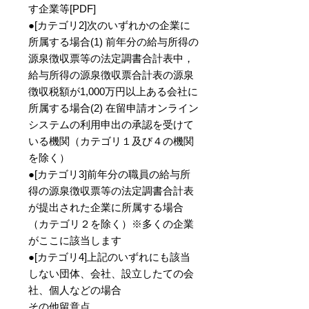
す企業等[PDF]
●[カテゴリ2]次のいずれかの企業に
所属する場合(1) 前年分の給与所得の
源泉徴収票等の法定調書合計表中，
給与所得の源泉徴収票合計表の源泉
徴収税額が1,000万円以上ある会社に
所属する場合(2) 在留申請オンライン
システムの利用申出の承認を受けて
いる機関（カテゴリ１及び４の機関
を除く）
●[カテゴリ3]前年分の職員の給与所
得の源泉徴収票等の法定調書合計表
が提出された企業に所属する場合
（カテゴリ２を除く）※多くの企業
がここに該当します
●[カテゴリ4]上記のいずれにも該当
しない団体、会社、設立したての会
社、個人などの場合
その他留意点