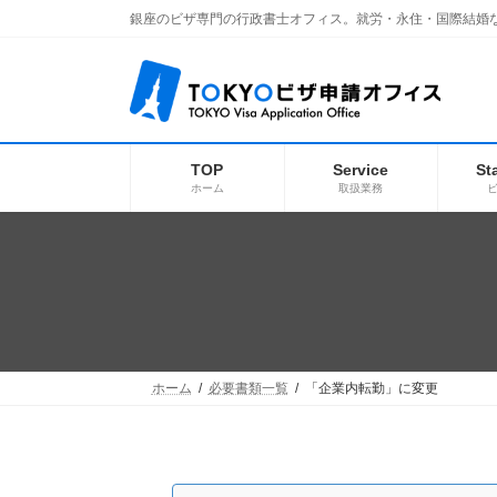
コ
ナ
銀座のビザ専門の行政書士オフィス。就労・永住・国際結婚
ン
ビ
テ
ゲ
ン
ー
ツ
シ
へ
ョ
ス
ン
キ
に
TOP
Service
St
ッ
移
ホーム
取扱業務
プ
動
ホーム
必要書類一覧
「企業内転勤」に変更