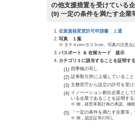
の他支援措置を受けている
(9) 一定の条件を満たす企業
在留資格変更許可申請書 １通
写真 １葉
※ タテ４cm×ヨコ３cm。写真の注意点
パスポート ＆ 在留カード 提示
カテゴリ１に該当することを証明す
四季報の写し
証券取引所に上場していること
主務官庁から設立の許可を受け
イノベーション創出企業として
いる企業であることを証明する
※ 例，経営革新計画の承認、補
「一定の条件を満たす企業等」
※ 例，認定証等の写し