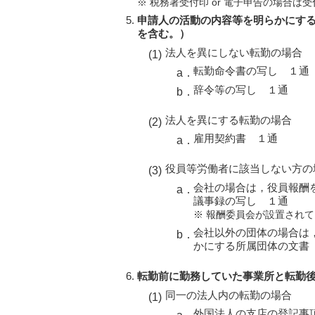
※ 税務署受付印 or 電子申告の場合は
申請人の活動の内容等を明らかにす
を含む。）
法人を異にしない転勤の場合
転勤命令書の写し １通
辞令等の写し １通
法人を異にする転勤の場合
雇用契約書 １通
役員等労働者に該当しない方の
会社の場合は，役員報酬
議事録の写し １通
※ 報酬委員会が設置され
会社以外の団体の場合は
かにする所属団体の文書
転勤前に勤務していた事業所と転勤
同一の法人内の転勤の場合
外国法人の支店の登記事