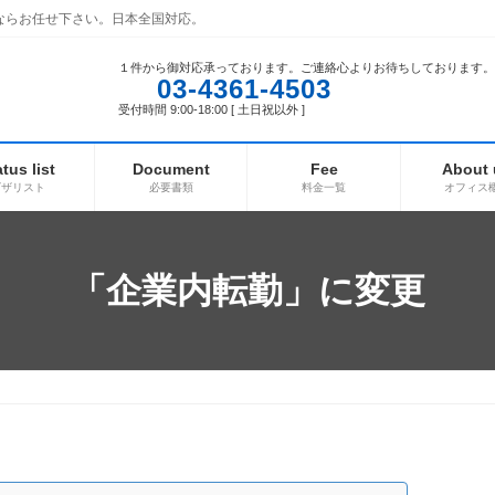
ならお任せ下さい。日本全国対応。
１件から御対応承っております。ご連絡心よりお待ちしております。
03-4361-4503
受付時間 9:00-18:00 [ 土日祝以外 ]
atus list
Document
Fee
About 
ビザリスト
必要書類
料金一覧
オフィス
「企業内転勤」に変更