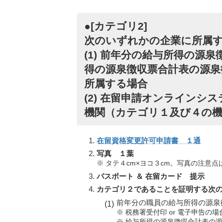
●[カテゴリ2]
次のいずれかの企業に所属
(1) 前年分の給与所得の源
得の源泉徴収票合計表の源泉徴
所属する場合
(2) 在留申請オンライン
機関（カテゴリ１及び４の
在留資格変更許可申請書 １通
写真 １葉
※ タテ４cm×ヨコ３cm。写真の注意点
パスポート ＆ 在留カード 提示
カテゴリ２であることを証明する次
前年分の職員の給与所得の源泉
※ 税務署受付印 or 電子申告の
※ 給与所得の源泉徴収合計表の源