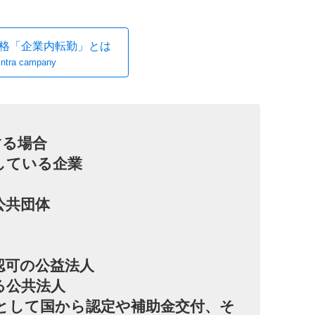
格「企業内転勤」とは
Intra campany
する場合
場している企業
公共団体
体認可の公益法人
げる公共法人
業として国から認定や補助金交付、そ