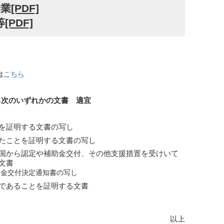
企業
[PDF]
等
[PDF]
は
こちら
る次のいずれかの文書 適宜
を証明する文書の写し
たことを証明する文書の写し
国から認定や補助金交付、その他支援措置を受けいて
文書
助金交付決定通知書の写し
であることを証明する文書
以上