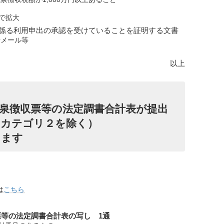
で拡大
係る利用申出の承認を受けていることを証明する文書
せメール等
以上
泉徴収票等の法定調書合計表が提出
（カテゴリ２を除く）
します
は
こちら
等の法定調書合計表の写し 1通