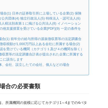
合(1) 日本の証券取引所に上場している企業(2) 保険
共団体(4) 独立行政法人(5) 特殊法人・認可法人(6)
法人税法別表第１に掲げる公共法人(8) イノベーション
支援措置を受けている企業[PDF](9) 一定の条件を
場合(1) 前年分の給与所得の源泉徴収票等の法定調書合
税額が1,000万円以上ある会社に所属する場合(2)
認を受けている機関（カテゴリ１及び４の機関を除く）
泉徴収票等の法定調書合計表が提出された企業に所属する
こに該当します
団体、会社、設立したての会社、個人などの場合
場合の必要書類
は、所属機関の規模に応じてカテゴリ1～4までの4パタ