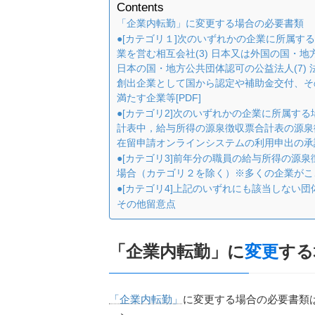
Contents
「企業内転勤」に変更する場合の必要書類
●[カテゴリ１]次のいずれかの企業に所属する場
業を営む相互会社(3) 日本又は外国の国・地方公
日本の国・地方公共団体認可の公益法人(7) 
創出企業として国から認定や補助金交付、その他
満たす企業等[PDF]
●[カテゴリ2]次のいずれかの企業に所属する
計表中，給与所得の源泉徴収票合計表の源泉徴収
在留申請オンラインシステムの利用申出の承
●[カテゴリ3]前年分の職員の給与所得の源
場合（カテゴリ２を除く）※多くの企業がこ
●[カテゴリ4]上記のいずれにも該当しない
その他留意点
「企業内転勤」に
変更
する
「企業内転勤」
に変更する場合の必要書類