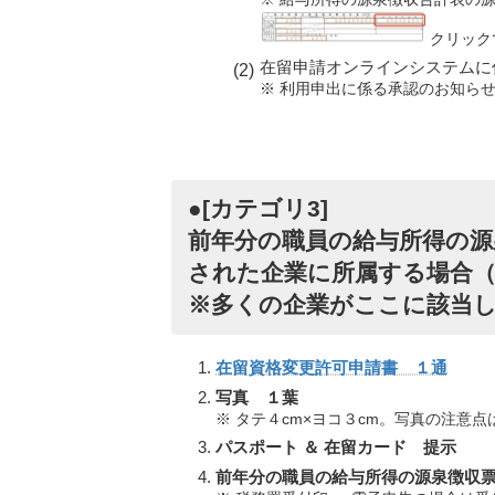
クリック
在留申請オンラインシステムに
※ 利用申出に係る承認のお知ら
●[カテゴリ3]
前年分の職員の給与所得の源
された企業に所属する場合
※多くの企業がここに該当
在留資格変更許可申請書 １通
写真 １葉
※ タテ４cm×ヨコ３cm。写真の注意点
パスポート ＆ 在留カード 提示
前年分の職員の給与所得の源泉徴収票